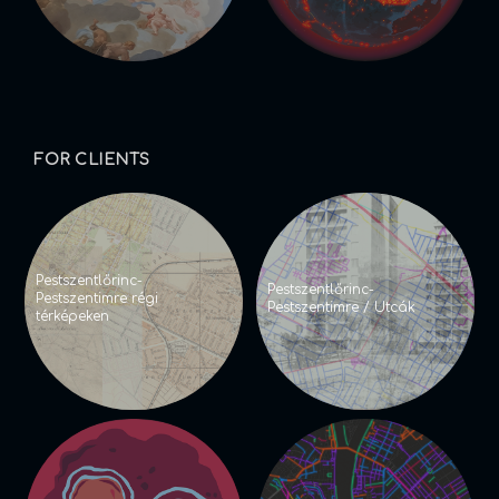
FOR CLIENTS
Pestszentlőrinc-
Pestszentlőrinc-
Pestszentimre régi
Pestszentimre / Utcák
térképeken