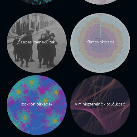
Szepesi menekültek
Klímaváltozás
Izokrón térképek
A miniszterelnök találkozói