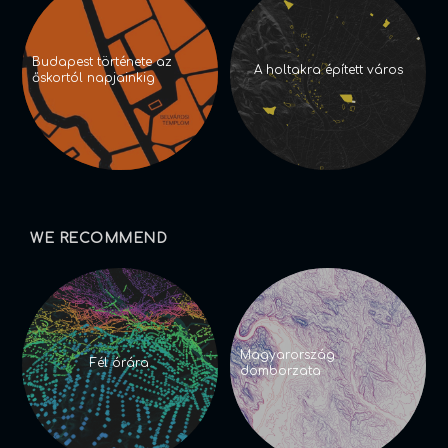
Budapest története az
A holtakra épített város
őskortól napjainkig
WE RECOMMEND
Magyarország
Fél órára
domborzata