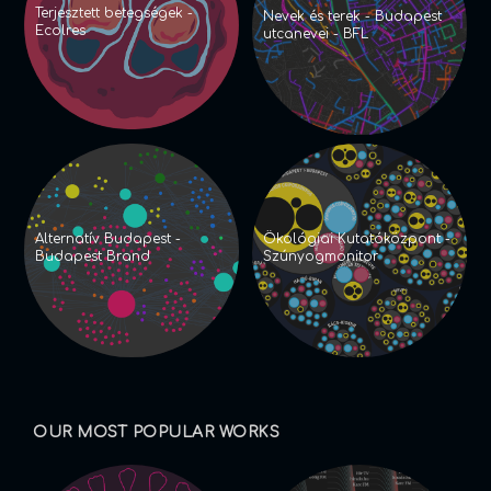
Terjesztett betegségek -
Nevek és terek - Budapest
Ecolres
utcanevei - BFL
Alternatív Budapest -
Ökológiai Kutatóközpont -
Budapest Brand
Szúnyogmonitor
OUR MOST POPULAR WORKS