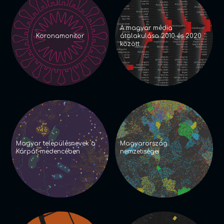
A magyar média
Koronamonitor
átalakulása 2010 és 2020
között
Magyar településnevek a
Magyarország
Kárpát-medencében
nemzetiségei