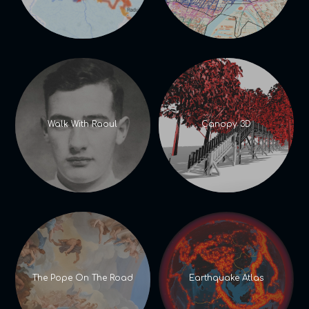
Walk With Raoul
Canopy 3D
The Pope On The Road
Earthquake Atlas