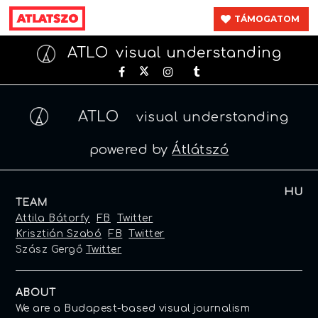
TÁMOGATOM
ATLO
visual understanding
ATLO
visual understanding
powered by
Átlátszó
HU
TEAM
Attila Bátorfy
FB
Twitter
Krisztián Szabó
FB
Twitter
Szász Gergő
Twitter
ABOUT
We are a Budapest-based visual journalism