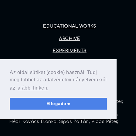
EDUCATIONAL WORKS
ARCHIVE
EXPERIMENTS
PUBLICATIONS
Az oldal sütiket (cookie) használ. Tudj
PRINTS (FORTHCOMING)
meg többet az adatvédelmi irányelveinkről
az
alábbi linken.
CONTRIBUTORS
Horváth László, Mikola Bence, Galambosi Eszter,
Elfogadom
Smiló Dávid, Ternovácz Bálint, Tremmel Márk,
Hont András, Molnár Tamás, Pete Luca, Szabó
Hédi, Kovács Blanka, Sipos Zoltán, Vidos Péter,
Kangyal András, Nepusz Tamás, Adamik
Zsuzsanna, Bertalan Máté, Patyi Violetta, Maier