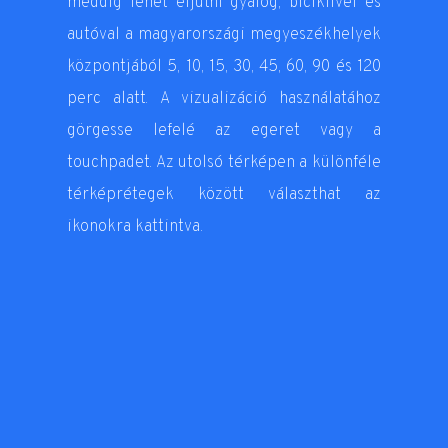
meddig lehet eljutni gyalog, biciklivel és
autóval a magyarországi megyeszékhelyek
központjából 5, 10, 15, 30, 45, 60, 90 és 120
perc alatt. A vizualizáció használatához
görgesse lefelé az egeret vagy a
touchpadet. Az utolsó térképen a különféle
térképrétegek között választhat az
ikonokra kattintva.