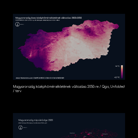
Magyarország középhőmérsékletének változása 2050-re / Qgis, Unfolded
/ terv