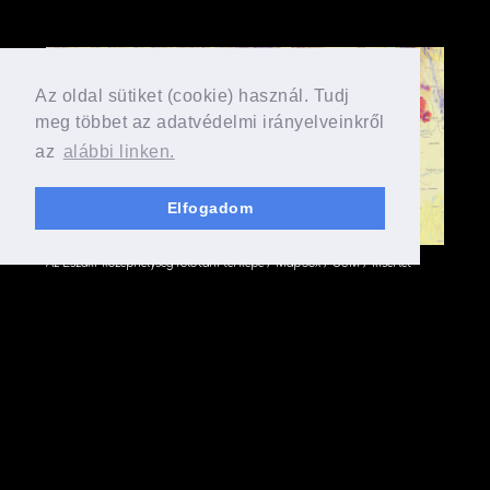
Az oldal sütiket (cookie) használ. Tudj
meg többet az adatvédelmi irányelveinkről
az
alábbi linken.
Elfogadom
Az Északi-középhelység földtani térképe / Mapbox / OSM / kísérlet