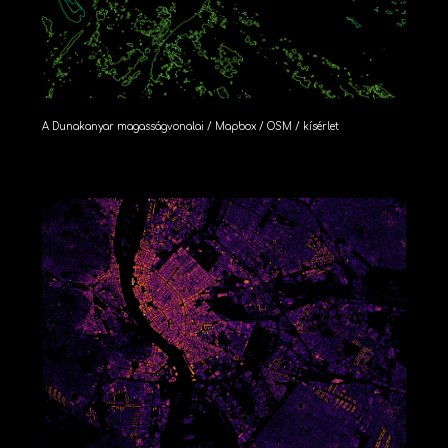
A Dunakanyar magasságvonalai / Mapbox / OSM / kísérlet