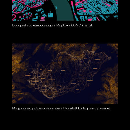
Budapest épületmagasságai / Mapbox / OSM / kísérlet
Magyarország lakosságszám szerint torzított kartogramja / kísérlet