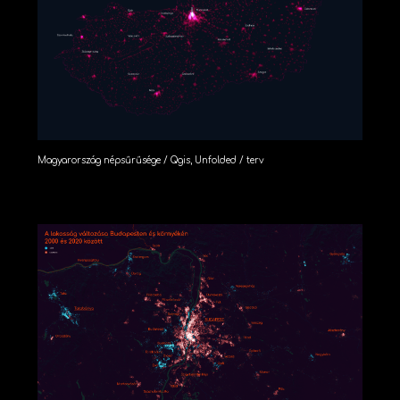
Magyarország népsűrűsége / Qgis, Unfolded / terv