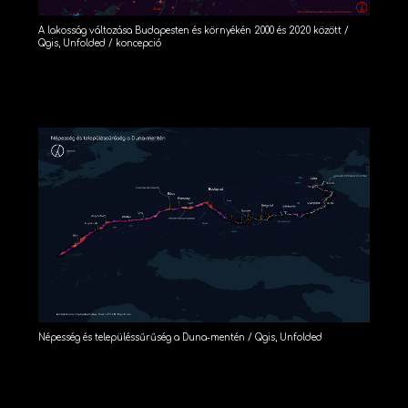
A lakosság változása Budapesten és környékén 2000 és 2020 között /
Qgis, Unfolded / koncepció
Népesség és településsűrűség a Duna-mentén / Qgis, Unfolded