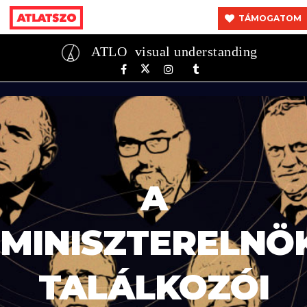
TÁMOGATOM
ATLO
visual understanding
A
MINISZTERELNÖ
TALÁLKOZÓI