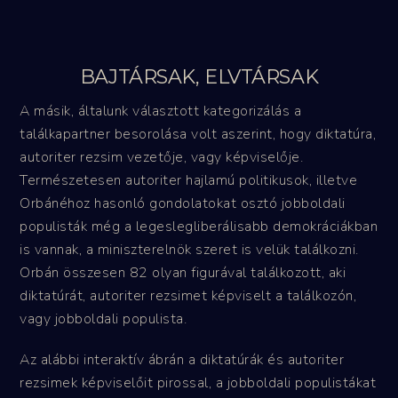
BAJTÁRSAK, ELVTÁRSAK
A másik, általunk választott kategorizálás a
találkapartner besorolása volt aszerint, hogy diktatúra,
autoriter rezsim vezetője, vagy képviselője.
Természetesen autoriter hajlamú politikusok, illetve
Orbánéhoz hasonló gondolatokat osztó jobboldali
populisták még a legeslegliberálisabb demokráciákban
is vannak, a miniszterelnök szeret is velük találkozni.
Orbán összesen 82 olyan figurával találkozott, aki
diktatúrát, autoriter rezsimet képviselt a találkozón,
vagy jobboldali populista.
Az alábbi interaktív ábrán a diktatúrák és autoriter
rezsimek képviselőit pirossal, a jobboldali populistákat