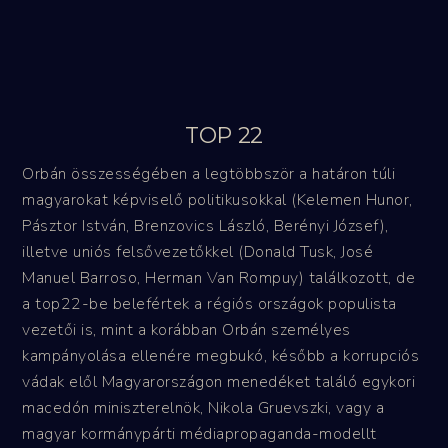
TOP 22
Orbán összességében a legtöbbször a határon túli
magyarokat képviselő politikusokkal (Kelemen Hunor,
Pásztor István, Brenzovics László, Berényi József),
illetve uniós felsővezetőkkel (Donald Tusk, José
Manuel Barroso, Herman Van Rompuy) találkozott, de
a top22-be belefértek a régiós országok populista
vezetői is, mint a korábban Orbán személyes
kampányolása ellenére megbukó, később a korrupciós
vádak elől Magyarországon menedéket találó egykori
macedón miniszterelnök, Nikola Gruevszki, vagy a
magyar kormánypárti médiapropaganda-modellt