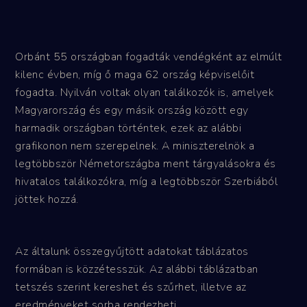
Orbánt 55 országban fogadták vendégként az elmúlt
kilenc évben, míg ő maga 62 ország képviselőit
fogadta. Nyilván voltak olyan találkozók is, amelyek
Magyarország és egy másik ország között egy
harmadik országban történtek, ezek az alábbi
grafikonon nem szerepelnek. A miniszterelnök a
legtöbbször Németországba ment tárgyalásokra és
hivatalos találkozókra, míg a legtöbbször Szerbiából
jöttek hozzá.
Az általunk összegyűjtött adatokat táblázatos
formában is közzétesszük. Az alábbi táblázatban
tetszés szerint kereshet és szűrhet, illetve az
eredményeket sorba rendezheti.