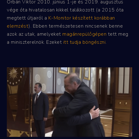
Orbán Viktor 2010. június 1-je és 2019. augusztus
vége óta hivatalosan kikkel találkozott (a 2015 óta
megtett útjairól a
K-Monitor készített korábban
elemzést
). Ebben természetesen nincsenek benne
azok az utak, amelyeket
magánrepülőgépen
tett meg
a miniszterelnök. Ezeket
itt tudja böngészni
.