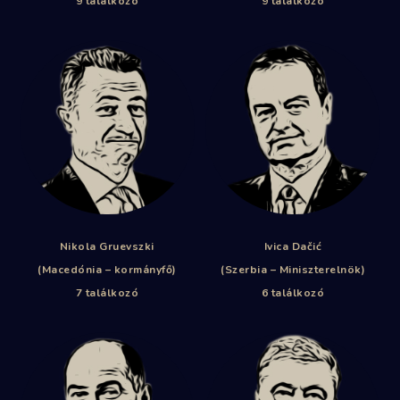
9 találkozó
9 találkozó
Nikola Gruevszki
Ivica Dačić
(Macedónia – kormányfő)
(Szerbia – Miniszterelnök)
7 találkozó
6 találkozó