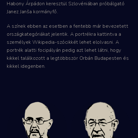
Habony Árpádon keresztül Szlovéniában próbálgató
Janez Janša kormányfő.
A színek ebben az esetben a fentebb már bevezetett
országkategóriákat jelentik. A portrékra kattintva a
személyek Wikipedia-szócikkét lehet elolvasni. A
portrék alatti focipályán pedig azt lehet látni, hogy
kikkel találkozott a legtöbbször Orbán Budapesten és
kikkel idegenben.