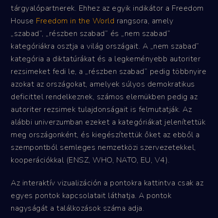
tárgyalópartnerek. Ehhez az egyik indikátor a Freedom
House
Freedom in the World
rangsora, amely
„szabad”, „részben szabad” és „nem szabad”
kategóriákra osztja a világ országait. A „nem szabad”
kategória a diktatúrákat és a legkeményebb autoriter
rezsimeket fedi le, a „részben szabad” pedig többnyire
azokat az országokat, amelyek súlyos demokratikus
deficittel rendelkeznek, számos elemükben pedig az
autoriter rezsimek tulajdonságait is felmutatják. Az
alábbi univerzumban ezeket a kategóriákat jelenítettük
meg országonként, és kiegészítettük őket az ebből a
szempontból semleges nemzetközi szervezetekkel,
kooperációkkal (ENSZ, WHO, NATO, EU, V4).
Az interaktív vizualizáción a pontokra kattintva csak az
egyes pontok kapcsolatait láthatja. A pontok
nagyságát a találkozások száma adja.