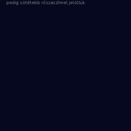
pedig sötétebb rószaszínnel jelöltük.