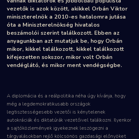
vannak diktátorok és jobboldali populista
vezetők is azok között, akikkel Orbán Viktor
miniszterelnök a 2010-es hatalomra jutása
óta a Miniszterelnökség hivatalos
beszámolói szerint találkozott. Ebben az
anyagunkban azt mutatjuk be, hogy Orbán
mikor, kikkel találkozott, kikkel találkozott
kifejezetten sokszor, mikor volt Orbán
vendéglátó, és mikor ment vendégségbe.
A diplomácia és a reálpolitika néha úgy kívánja, hogy
még a legdemokratikusabb országok
legtisztességesebb vezetői is kénytelenek
autokráciák és diktatúrák vezetőivel találkozni. Ilyenkor
a sajtóközlemények igyekeznek leszögezni a
tárgyalásokban rejlő kölcsönös gazdasági előnyöket