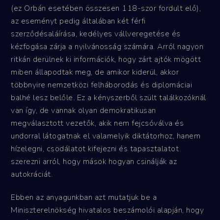
(ez Orbán esetében összesen 118-szor fordult elő),
az eseményt pedig általában két férfi
szerződésaláírása, kedélyes vállveregetése és
kézfogása zárja a nyilvánosság számára. Arról nagyon
ritkán derülnek ki információk, hogy zárt ajtók mögött
miben állapodtak meg, de amikor kiderül, akkor
többnyire nemzetközi felháborodás és diplomáciai
balhé lesz belőle. Ez a kényszerből szült találkozóknál
van így, de vannak olyan demokratikusan
megválasztott vezetők, akik nem fejcsóválva és
undorral látogatnak el valamelyik diktátorhoz, hanem
hízelegni, csodálatot kifejezni és tapasztalatot
szerezni arról, hogy mások hogyan csinálják az
autokráciát.
Ebben az anyagunkban azt mutatjuk be a
Miniszterelnökség hivatalos beszámolói alapján, hogy