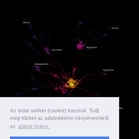
Az oldal sütiket (cookie) használ. Tudj
meg többet az adatvédelmi irányelveinkről
az
alábbi linken.