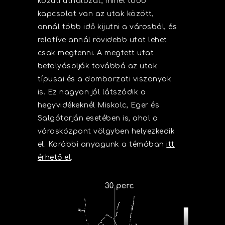
közúti úthálózat, minél több
kapcsolat van az utak között,
annál több idő kijutni a városból, és
relatíve annál rövidebb utat lehet
csak megtenni. A megtett utat
befolyásolják továbbá az utak
típusai és a domborzati viszonyok
is. Ez nagyon jól látszódik a
hegyvidékeknél Miskolc, Eger és
Salgótarján esetében is, ahol a
városközpont völgyben helyezkedik
el. Korábbi anyagunk a témában
itt
érhető el
.