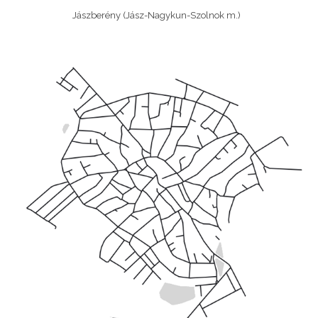
Jászberény (Jász-Nagykun-Szolnok m.)