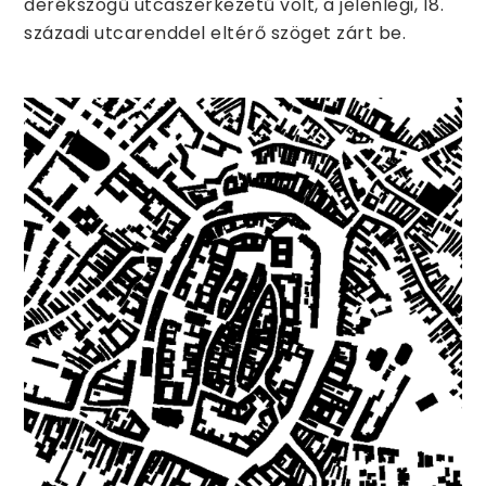
derékszögű utcaszerkezetű volt, a jelenlegi, 18.
századi utcarenddel eltérő szöget zárt be.