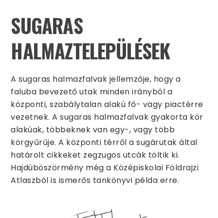
SUGARAS
HALMAZTELEPÜLÉSEK
A sugaras halmazfalvak jellemzője, hogy a
faluba bevezető utak minden irányból a
központi, szabálytalan alakú fő- vagy piactérre
vezetnek. A sugaras halmazfalvak gyakorta kör
alakúak, többeknek van egy-, vagy több
körgyűrűje. A központi térről a sugárutak által
határolt cikkeket zegzugos utcák töltik ki.
Hajdúböszörmény még a Középiskolai Földrajzi
Atlaszból is ismerős tankönyvi példa erre.