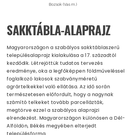
Bozsok (Vas m.)
SAKKTÁBLA-ALAPRAJZ
Magyarországon a szabályos sakktáblaszerű
településalaprajz kialakulása a 17. századtól
kezdődik. Létrejöttük tudatos tervezés
eredménye, oka a legfőképpen földműveléssel
foglalkozó lakosok szabványméretű
agrártelkekkel való ellátása. Az idő során
természetesen előfordult, hogy a nagynak
számító telkeket tovább parcellázták,
megtörve ezzel a szabályos alaprajzi
elrendezést. Magyarországon különösen a Dél-
Alföldön, Békés megyében elterjedt
településforma.