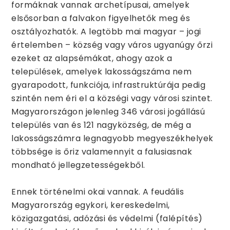
formáknak vannak archetípusai, amelyek
elsősorban a falvakon figyelhetők meg és
osztályozhatók. A legtöbb mai magyar – jogi
értelemben – község vagy város ugyanúgy őrzi
ezeket az alapsémákat, ahogy azok a
települések, amelyek lakosságszáma nem
gyarapodott, funkciója, infrastruktúrája pedig
szintén nem éri el a községi vagy városi szintet.
Magyarországon jelenleg 346 városi jogállású
település van és 121 nagyközség, de még a
lakosságszámra legnagyobb megyeszékhelyek
többsége is őriz valamennyit a falusiasnak
mondható jellegzetességekből.
Ennek történelmi okai vannak. A feudális
Magyarország egykori, kereskedelmi,
közigazgatási, adózási és védelmi (falépítés)