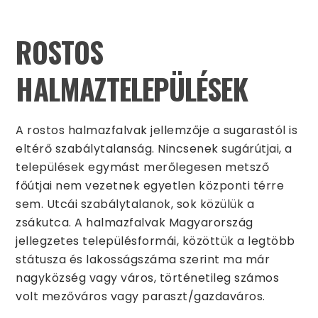
ROSTOS
HALMAZTELEPÜLÉSEK
A rostos halmazfalvak jellemzője a sugarastól is
eltérő szabálytalanság. Nincsenek sugárútjai, a
települések egymást merőlegesen metsző
főútjai nem vezetnek egyetlen központi térre
sem. Utcái szabálytalanok, sok közülük a
zsákutca. A halmazfalvak Magyarország
jellegzetes településformái, közöttük a legtöbb
státusza és lakosságszáma szerint ma már
nagyközség vagy város, történetileg számos
volt mezőváros vagy paraszt/gazdaváros.