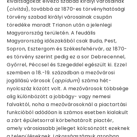
kiváltságokat élvező szabad királyi városainak
(
civitás
), továbbá az 1870-es törvényhatósági
törvény szabad királyi városainak csupán
töredéke maradt Trianon után a jelenlegi
Magyarország területén. A feudális
Magyarország időszakából csak Buda, Pest,
Sopron, Esztergom és Székesfehérvár, az 1870-
es törvény szerint pedig ez a sor Debrecennel,
Győrrel, Péccsel és Szegeddel egészült ki. Ezzel
szemben a 18.-19. században a mezővárosi
jogállású városok (
oppidum
) száma hét-
nyolcszáz között volt. A mezővárosok többsége
alig különbözött a jobbágy- vagy nemesi
falvaktól, noha a mezővárosoknál a piactartási
funkcióból adódóan is számos esetben kialakult
a zárt épületsorral körbehatárolt piactér,
amely városiasabb jelleget kölcsönzött ezeknek
a településeknek. Lakosságszámuk azonban