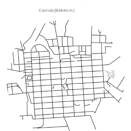
Csorvás (Békés m.)