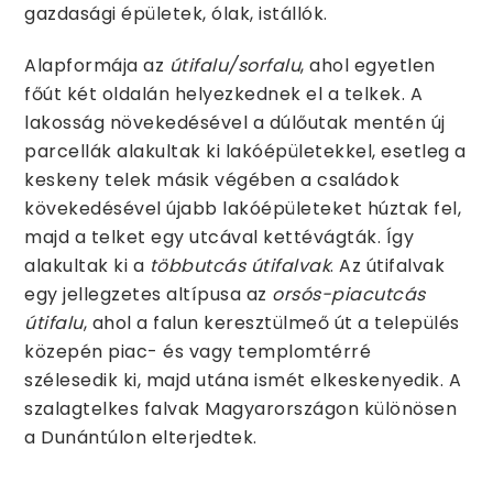
gazdasági épületek, ólak, istállók.
Alapformája az
útifalu/sorfalu
, ahol egyetlen
főút két oldalán helyezkednek el a telkek. A
lakosság növekedésével a dúlőutak mentén új
parcellák alakultak ki lakóépületekkel, esetleg a
keskeny telek másik végében a családok
kövekedésével újabb lakóépületeket húztak fel,
majd a telket egy utcával kettévágták. Így
alakultak ki a
többutcás útifalvak
. Az útifalvak
egy jellegzetes altípusa az
orsós-piacutcás
útifalu
, ahol a falun keresztülmeő út a település
közepén piac- és vagy templomtérré
szélesedik ki, majd utána ismét elkeskenyedik. A
szalagtelkes falvak Magyarországon különösen
a Dunántúlon elterjedtek.