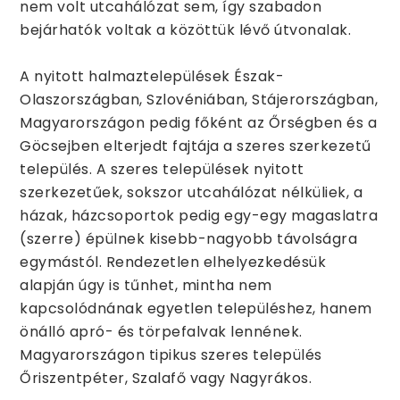
nem volt utcahálózat sem, így szabadon
bejárhatók voltak a közöttük lévő útvonalak.
A nyitott halmaztelepülések Észak-
Olaszországban, Szlovéniában, Stájerországban,
Magyarországon pedig főként az Őrségben és a
Göcsejben elterjedt fajtája a szeres szerkezetű
település. A szeres települések nyitott
szerkezetűek, sokszor utcahálózat nélküliek, a
házak, házcsoportok pedig egy-egy magaslatra
(szerre) épülnek kisebb-nagyobb távolságra
egymástól. Rendezetlen elhelyezkedésük
alapján úgy is tűnhet, mintha nem
kapcsolódnának egyetlen településhez, hanem
önálló apró- és törpefalvak lennének.
Magyarországon tipikus szeres település
Őriszentpéter, Szalafő vagy Nagyrákos.