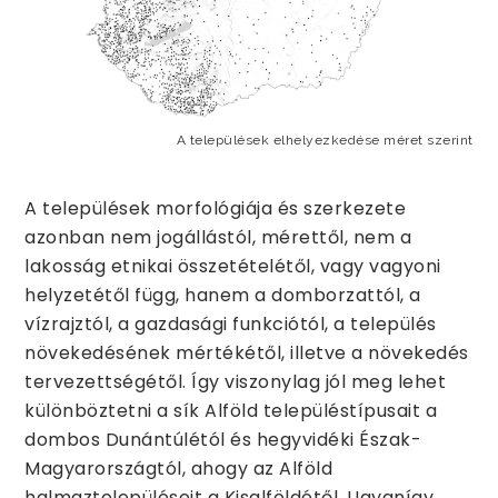
A települések elhelyezkedése méret szerint
A települések morfológiája és szerkezete
azonban nem jogállástól, mérettől, nem a
lakosság etnikai összetételétől, vagy vagyoni
helyzetétől függ, hanem a domborzattól, a
vízrajztól, a gazdasági funkciótól, a település
növekedésének mértékétől, illetve a növekedés
tervezettségétől. Így viszonylag jól meg lehet
különböztetni a sík Alföld településtípusait a
dombos Dunántúlétól és hegyvidéki Észak-
Magyarországtól, ahogy az Alföld
halmaztelepüléseit a Kisalföldétől. Ugyanígy