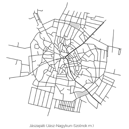
Jászapáti (Jász-Nagykun-Szolnok m.)