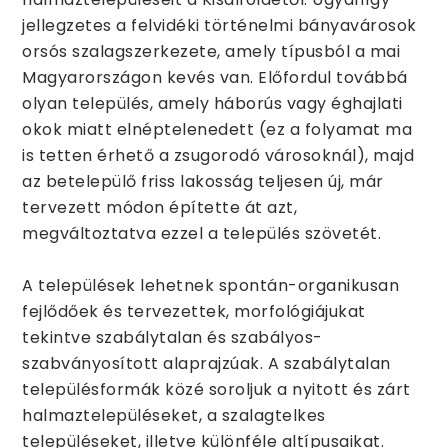
jellegzetes a felvidéki történelmi bányavárosok
orsós szalagszerkezete, amely típusból a mai
Magyarországon kevés van. Előfordul továbbá
olyan település, amely háborús vagy éghajlati
okok miatt elnéptelenedett (ez a folyamat ma
is tetten érhető a zsugorodó városoknál), majd
az betelepülő friss lakosság teljesen új, már
tervezett módon építette át azt,
megváltoztatva ezzel a település szövetét.
A települések lehetnek spontán-organikusan
fejlődőek és tervezettek, morfológiájukat
tekintve szabálytalan és szabályos-
szabványosított alaprajzúak. A szabálytalan
településformák közé soroljuk a nyitott és zárt
halmaztelepüléseket, a szalagtelkes
településeket, illetve különféle altípusaikat.