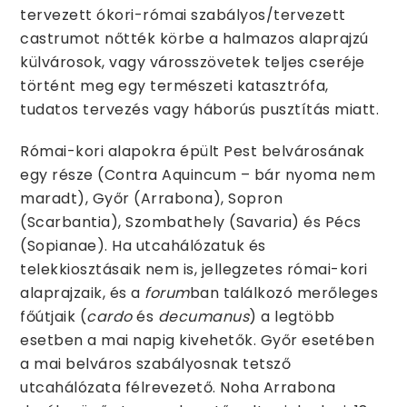
tervezett ókori-római szabályos/tervezett
castrumot nőtték körbe a halmazos alaprajzú
külvárosok, vagy városszövetek teljes cseréje
történt meg egy természeti katasztrófa,
tudatos tervezés vagy háborús pusztítás miatt.
Római-kori alapokra épült Pest belvárosának
egy része (Contra Aquincum – bár nyoma nem
maradt), Győr (Arrabona), Sopron
(Scarbantia), Szombathely (Savaria) és Pécs
(Sopianae). Ha utcahálózatuk és
telekkiosztásaik nem is, jellegzetes római-kori
alaprajzaik, és a
forum
ban találkozó merőleges
főútjaik (
cardo
és
decumanus
) a legtöbb
esetben a mai napig kivehetők. Győr esetében
a mai belváros szabályosnak tetsző
utcahálózata félrevezető. Noha Arrabona