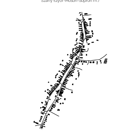
Szany (Győr-Moson-Sopron m.)