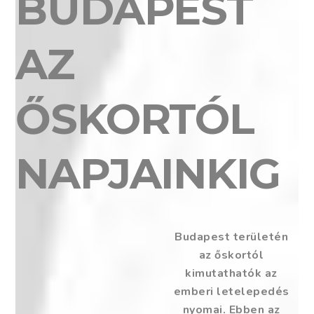
BUDAPEST
AZ
ŐSKORTÓL
NAPJAINKIG
Budapest területén
az őskortól
kimutathatók az
emberi letelepedés
nyomai. Ebben az