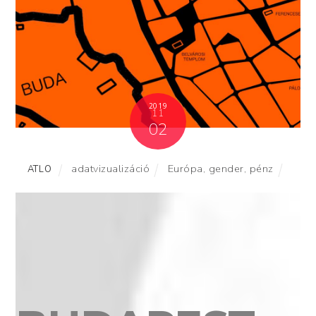
2019
11
02
adatvizualizáció
Európa
,
gender
,
pénz
ATLO