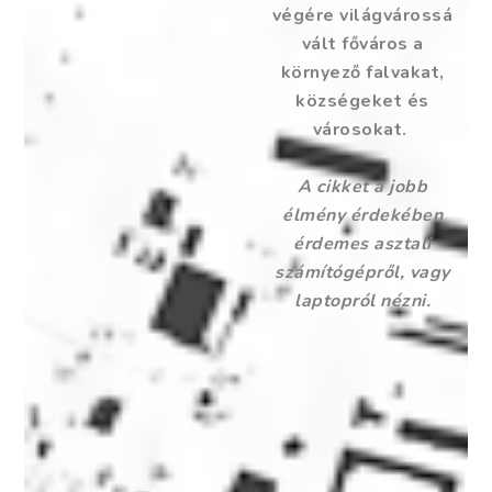
végére világvárossá
vált főváros a
környező falvakat,
községeket és
városokat.
A cikket a jobb
élmény érdekében
érdemes asztali
számítógépről, vagy
laptopról nézni.