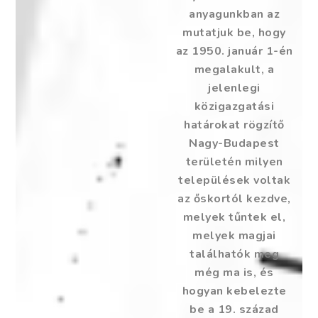
anyagunkban az
mutatjuk be, hogy
az 1950. január 1-én
megalakult, a
jelenlegi
közigazgatási
határokat rögzítő
Nagy-Budapest
területén milyen
települések voltak
az őskortól kezdve,
melyek tűntek el,
melyek magjai
találhatók meg
még ma is, és
hogyan kebelezte
be a 19. század