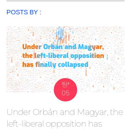
POSTS BY :
2024
07
05
Under Orbán and Magyar, the
left-liberal opposition has