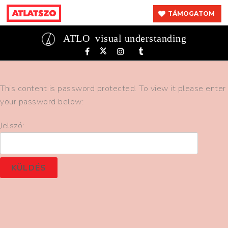
TÁMOGATOM
ATLO
visual understanding
This content is password protected. To view it please enter
your password below:
Jelszó: