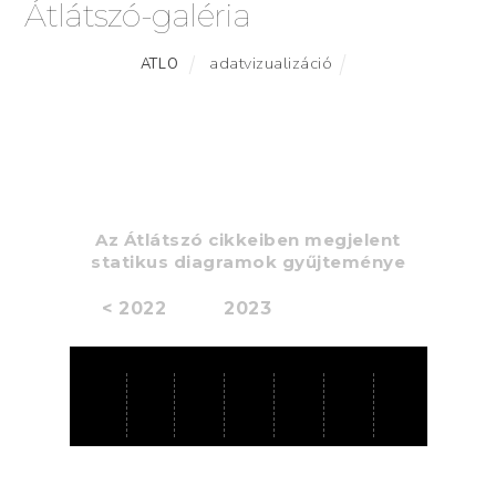
Átlátszó-galéria
adatvizualizáció
ATLO
Orbis pictus
Az Átlátszó cikkeiben megjelent
statikus diagramok gyűjteménye
< 2022
2023