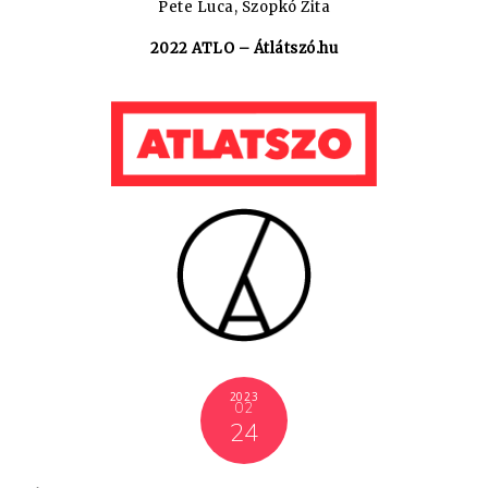
Pete Luca, Szopkó Zita
2022 ATLO – Átlátszó.hu
2023
02
24