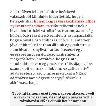
A kérdőíves felmérésünkre beérkező
válaszokból kiindulva kiderítettük, hogy a
betegek akár
hónapokig is várakozhatnak titkos
nyilvántartásokban
, mielőtt felkerülnének a
hivatalos kórházi várólistára. Három, az ország
különböző részein élő érintett is azt tapasztalta,
hogy a hivatalos várakozási idővel ellentétben
jóval többet kell sorban állniuk egy műtétre. A
nem hivatalos nyilvántartás létezését egy
egészségügyben dolgozó szakember is
megerősítette, hozzátéve, hogy szinte
mindenkinek van egy másik várólistája, a valós
számok ott vannak a fiókban. Az „alternatív”
adatvezetésről szóló információkat a NEAK
adatbázisában végzett adatgyűjtésünk is
alátámaszthatja.