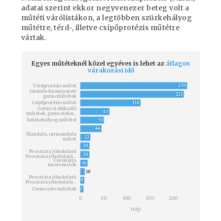
adatai szerint ekkor negyvenezer beteg volt a
műtéti várólistákon, a legtöbben szürkehályog
műtétre, térd-, illetve csípőprotézis műtétre
vártak.