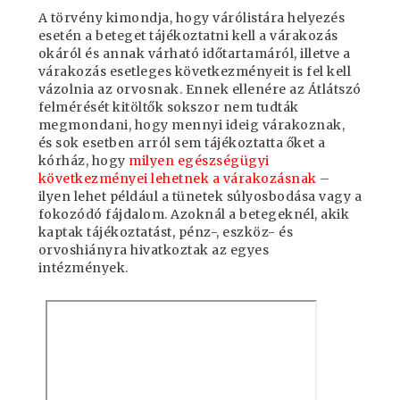
A törvény kimondja, hogy várólistára helyezés
esetén a beteget tájékoztatni kell a várakozás
okáról és annak várható időtartamáról, illetve a
várakozás esetleges következményeit is fel kell
vázolnia az orvosnak. Ennek ellenére az Átlátszó
felmérését kitöltők sokszor nem tudták
megmondani, hogy mennyi ideig várakoznak,
és sok esetben arról sem tájékoztatta őket a
kórház, hogy
milyen egészségügyi
következményei lehetnek a várakozásnak
–
ilyen lehet például a tünetek súlyosbodása vagy a
fokozódó fájdalom. Azoknál a betegeknél, akik
kaptak tájékoztatást, pénz-, eszköz- és
orvoshiányra hivatkoztak az egyes
intézmények.