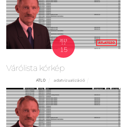
2023
12
15
Várólista kórkép
adatvizualizáció
ATLO