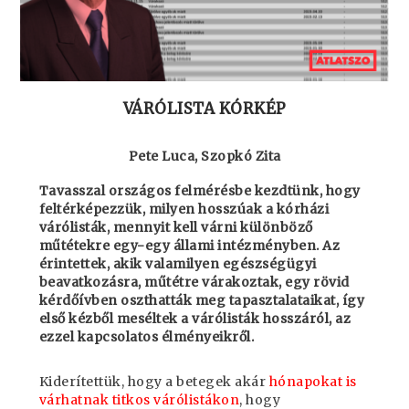
VÁRÓLISTA KÓRKÉP
Pete Luca, Szopkó Zita
Tavasszal országos felmérésbe kezdtünk, hogy
feltérképezzük, milyen hosszúak a kórházi
várólisták, mennyit kell várni különböző
műtétekre egy-egy állami intézményben. Az
érintettek, akik valamilyen egészségügyi
beavatkozásra, műtétre várakoztak, egy rövid
kérdőívben oszthatták meg tapasztalataikat, így
első kézből meséltek a várólisták hosszáról, az
ezzel kapcsolatos élményeikről.
Kiderítettük, hogy a betegek akár
hónapokat is
várhatnak titkos várólistákon
, hogy