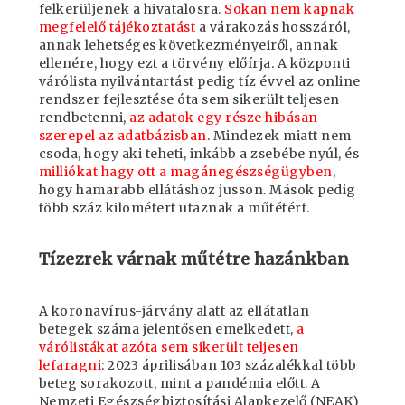
felkerüljenek a hivatalosra.
Sokan nem kapnak
megfelelő tájékoztatást
a várakozás hosszáról,
annak lehetséges következményeiről, annak
ellenére, hogy ezt a törvény előírja. A központi
várólista nyilvántartást pedig tíz évvel az online
rendszer fejlesztése óta sem sikerült teljesen
rendbetenni,
az adatok egy része hibásan
szerepel az adatbázisban
. Mindezek miatt nem
csoda, hogy aki teheti, inkább a zsebébe nyúl, és
milliókat hagy ott a magánegészségügyben
,
hogy hamarabb ellátáshoz jusson. Mások pedig
több száz kilométert utaznak a műtétért.
Tízezrek várnak műtétre hazánkban
A koronavírus-járvány alatt az ellátatlan
betegek száma jelentősen emelkedett,
a
várólistákat azóta sem sikerült teljesen
lefaragni
: 2023 áprilisában 103 százalékkal több
beteg sorakozott, mint a pandémia előtt. A
Nemzeti Egészségbiztosítási Alapkezelő (NEAK)