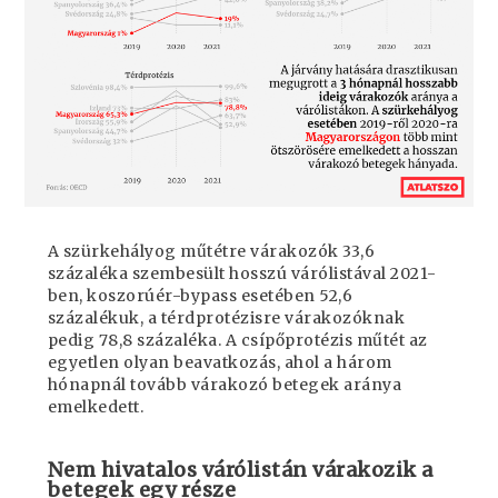
A szürkehályog műtétre várakozók 33,6
százaléka szembesült hosszú várólistával 2021-
ben, koszorúér-bypass esetében 52,6
százalékuk, a térdprotézisre várakozóknak
pedig 78,8 százaléka. A csípőprotézis műtét az
egyetlen olyan beavatkozás, ahol a három
hónapnál tovább várakozó betegek aránya
emelkedett.
Nem hivatalos várólistán várakozik a
betegek egy része