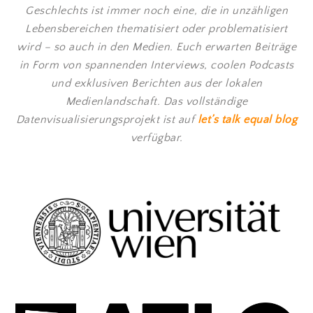
Geschlechts ist immer noch eine, die in unzähligen
Lebensbereichen thematisiert oder problematisiert
wird – so auch in den Medien. Euch erwarten Beiträge
in Form von spannenden Interviews, coolen Podcasts
und exklusiven Berichten aus der lokalen
Medienlandschaft. Das vollständige
Datenvisualisierungsprojekt ist auf
let’s talk equal blog
verfügbar.