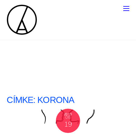
CÍMKE:
KORONA
2019
08
19