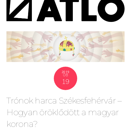
2019
08
19
Trónok harca Székesfehérvár –
Hogyan öröklődött a magyar
korona?