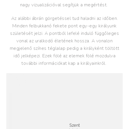
nagy vizualizációval segítjük a megértést.
Az alábbi ábrán görgetéssel tud haladni az időben.
Minden felbukkanó fekete pont egy-egy királyunk
születését jelzi. A pontból lefelé induló függőleges
vonal az uralkodó életének hossza. A vonalon
megjelenő színes téglalap pedig a királyként töltött
idő jelképezi. Ezek fölé az elemek fölé mozdulva
további információkat kap a királyainkról.
S
z
e
n
t