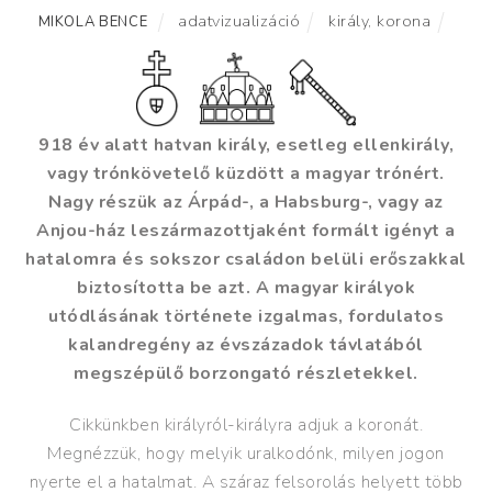
adatvizualizáció
király
,
korona
MIKOLA BENCE
918 év alatt hatvan király, esetleg ellenkirály,
vagy trónkövetelő küzdött a magyar trónért.
Nagy részük az Árpád-, a Habsburg-, vagy az
Anjou-ház leszármazottjaként formált igényt a
hatalomra és sokszor családon belüli erőszakkal
biztosította be azt. A magyar királyok
utódlásának története izgalmas, fordulatos
kalandregény az évszázadok távlatából
megszépülő borzongató részletekkel.
Cikkünkben királyról-királyra adjuk a koronát.
Megnézzük, hogy melyik uralkodónk, milyen jogon
nyerte el a hatalmat. A száraz felsorolás helyett több