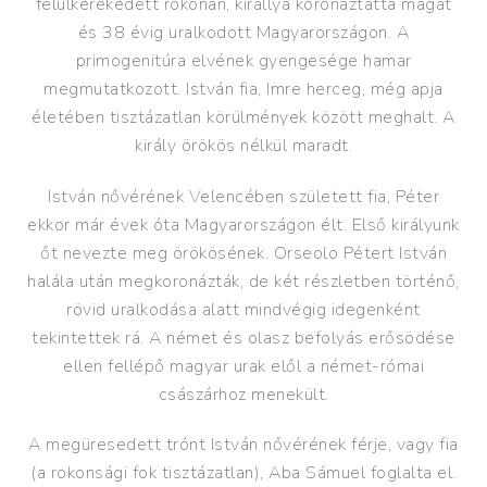
felülkerekedett rokonán, királlyá koronáztatta magát
és 38 évig uralkodott Magyarországon. A
primogenitúra elvének gyengesége hamar
megmutatkozott. István fia, Imre herceg, még apja
életében tisztázatlan körülmények között meghalt. A
király örökös nélkül maradt.
István nővérének Velencében született fia, Péter
1350
ekkor már évek óta Magyarországon élt. Első királyunk
őt nevezte meg örökösének. Orseolo Pétert István
halála után megkoronázták, de két részletben történő,
rövid uralkodása alatt mindvégig idegenként
tekintettek rá. A német és olasz befolyás erősödése
ellen fellépő magyar urak elől a német-római
császárhoz menekült.
1400
A megüresedett trónt István nővérének férje, vagy fia
(a rokonsági fok tisztázatlan), Aba Sámuel foglalta el.