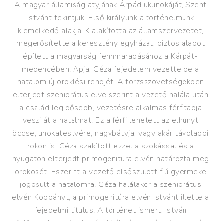
A magyar államiság atyjának Árpád ükunokáját, Szent
1200
Istvánt tekintjük. Első királyunk a történelmünk
kiemelkedő alakja. Kialakította az államszervezetet,
megerősítette a keresztény egyházat, biztos alapot
épített a magyarság fennmaradásához a Kárpát-
medencében. Apja, Géza fejedelem vezette be a
hatalom új öröklési rendjét. A törzsszövetségekben
elterjedt szeniorátus elve szerint a vezető halála után
a család legidősebb, vezetésre alkalmas férfitagja
1250
veszi át a hatalmat. Ez a férfi lehetett az elhunyt
öccse, unokatestvére, nagybátyja, vagy akár távolabbi
rokon is. Géza szakított ezzel a szokással és a
nyugaton elterjedt primogenitura elvén határozta meg
örökösét. Eszerint a vezető elsőszülött fiú gyermeke
jogosult a hatalomra. Géza halálakor a szeniorátus
elvén Koppányt, a primogenitúra elvén Istvánt illette a
fejedelmi titulus. A történet ismert, István
1300