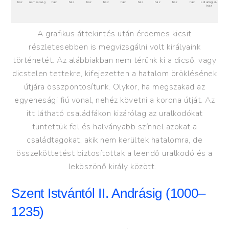
nem
z
e
tség
ház
ház
ház
ház
ház
ház
ház
ház
ház
L
o
taringiai-
ház
ház
A grafikus áttekintés után érdemes kicsit
1100
részletesebben is megvizsgálni volt királyaink
történetét. Az alábbiakban nem térünk ki a dicső, vagy
dicstelen tettekre, kifejezetten a hatalom öröklésének
útjára összpontosítunk. Olykor, ha megszakad az
egyenesági fiú vonal, nehéz követni a korona útját. Az
itt látható családfákon kizárólag az uralkodókat
tüntettük fel és halványabb színnel azokat a
családtagokat, akik nem kerültek hatalomra, de
1150
összeköttetést biztosítottak a leendő uralkodó és a
leköszönő király között.
Szent Istvántól II. Andrásig (1000–
1235)