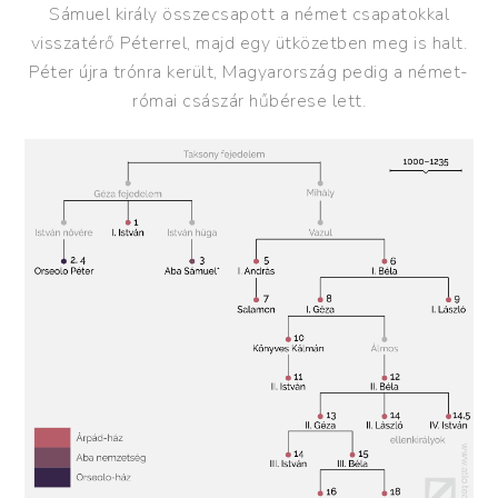
Sámuel király összecsapott a német csapatokkal
visszatérő Péterrel, majd egy ütközetben meg is halt.
Péter újra trónra került, Magyarország pedig a német-
római császár hűbérese lett.
1450
1500