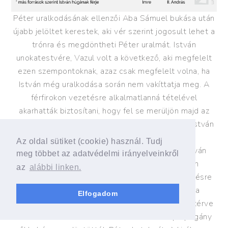
Péter uralkodásának ellenzői Aba Sámuel bukása után
újabb jelöltet kerestek, aki vér szerint jogosult lehet a
trónra és megdöntheti Péter uralmát. István
1550
unokatestvére, Vazul volt a következő, aki megfelelt
ezen szempontoknak, azaz csak megfelelt volna, ha
István még uralkodása során nem vakíttatja meg. A
férfirokon vezetésre alkalmatlanná tételével
akarhatták biztosítani, hogy fel se merüljön majd az
öröklésnél az ősi szeniorátus elv visszatérése (István
védelmében legyen mondva, vannak olyan
Az oldal sütiket (cookie) használ. Tudj
1600
feltételezések, hogy Vazul megvakíttatása István
meg többet az adatvédelmi irányelveinkről
feleségéhez kötődik, és Vazul fiait épp István
az
alábbi linken.
mentette meg a hasonló sorstól, mikor menekülésre
buzdította őket). Vazul két fia, András és Béla
Elfogadom
Lengyelországba menekültek, majd innen visszatérve
szövetkeztek az Orseolo Péter ellen fellépő pogány