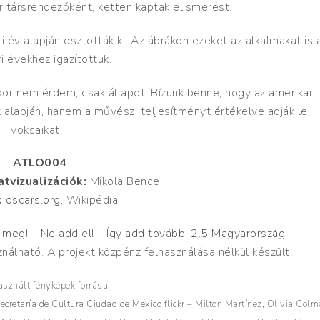
r társrendezőként, ketten kaptak elismerést.
 év alapján osztották ki. Az ábrákon ezeket az alkalmakat is 
i évekhez igazítottuk.
or nem érdem, csak állapot. Bízunk benne, hogy az amerikai
k alapján, hanem a művészi teljesítményt értékelve adják le
voksaikat.
ATLO004
tvizualizációk:
Mikola Bence
:
oscars.org
, Wikipédia
eg! – Ne add el! – Így add tovább! 2.5 Magyarország
nálható. A projekt közpénz felhasználása nélkül készült.
asznált fényképek forrása
ecretaría de Cultura Ciudad de México flickr
– Milton Martínez, Olivia Colm