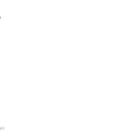
a
an: