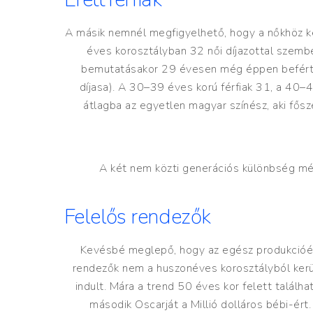
A másik nemnél megfigyelhető, hogy a nőkhöz ké
éves korosztályban 32 női díjazottal szembe
bemutatásakor 29 évesen még éppen befért e
díjasa). A 30–39 éves korú férfiak 31, a 40–4
átlagba az egyetlen magyar színész, aki fős
A két nem közti generációs különbség még 
Felelős rendezők
Kevésbé meglepő, hogy az egész produkcióért
rendezők nem a huszonéves korosztályból kerüln
indult. Mára a trend 50 éves kor felett találh
második Oscarját a Millió dolláros bébi-ért