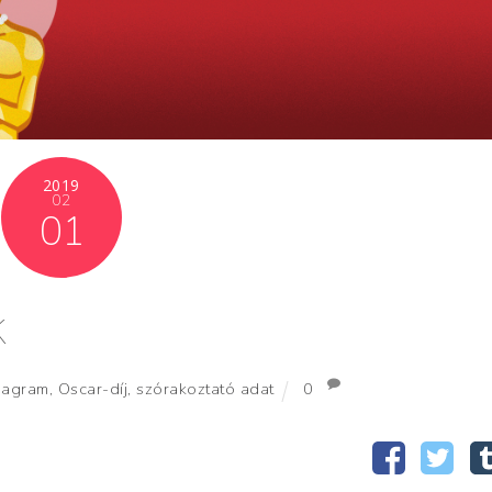
2019
02
01
k
iagram
,
Oscar-díj
,
szórakoztató adat
0