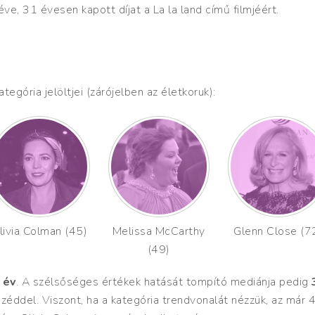
ve, 31 évesen kapott díjat a La la land című filmjéért.
tegória jelöltjei (zárójelben az életkoruk):
livia Colman (45)
Melissa McCarthy
Glenn Close (7
(49)
 év
. A szélsőséges értékek hatását tompító mediánja pedig
zéddel. Viszont, ha a kategória trendvonalát nézzük, az már 