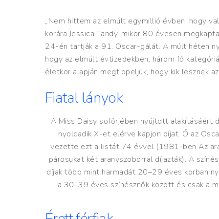
„Nem hittem az elmúlt egymillió évben, hogy val
korára Jessica Tandy, mikor 80 évesen megkapta 
24-én tartják a 91. Oscar-gálát. A múlt héten ny
hogy az elmúlt évtizedekben, három fő kategóriá
életkor alapján megtippeljük, hogy kik lesznek az
Fiatal lányok
A Miss Daisy sofőrjében nyújtott alakításáért d
nyolcadik X-et elérve kapjon díjat. Ő az Osc
vezette ezt a listát 74 évvel (1981-ben Az ar
párosukat két aranyszoborral díjazták). A szín
díjak több mint harmadát 20–29 éves korban nyújt
a 30–39 éves színésznők között és csak a 
Érett férfiak