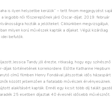
aha is ilyen helyzetbe kerülök” – tett finom megjegyzést sajá
a legjobb női főszereplőnek járó Oscar-díjat. 2019. február
ilvánosságra hozták a jelölteket. Cikkünkben megvizsgáljuk,
ban milyen korú művészek kapták a díjakat. Végül kizárólag
 idei befutók.
íjazott Jessica Tandy jól érezte, ritkaság, hogy egy színésznő
ar-díjak történetének korrekordere. Előtte Katharine Hepburn
anytó című filmben Henry Fondával játszottak idős házaspárt
észnők között jellemzően a fiatalabb művészek érvényesülnek.
ott alakításért kapták. Ennél egy kicsit több díj talált gazd
maradék 25 esetben díjaztak 40 évesnél idősebb művésznőt.