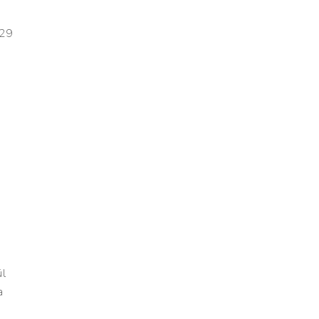
–29
ül
a