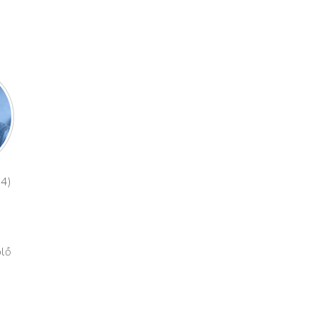
64)
plő