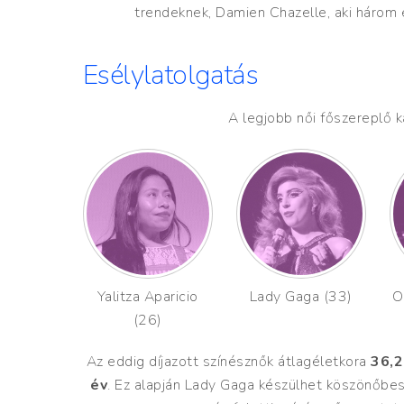
trendeknek, Damien Chazelle, aki három é
Esélylatolgatás
A legjobb női főszereplő ka
Yalitza Aparicio
Lady Gaga (33)
O
(26)
Az eddig díjazott színésznők átlagéletkora
36,2
év
. Ez alapján Lady Gaga készülhet köszönőbes