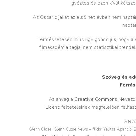
győztes és ezen kívül kétsze
Az Oscar díjakat az első hét évben nem naptári
naptár
Természetesen mi is úgy gondoljuk, hogy a k
filmakadémia tagjai nem statisztikai trende
Szöveg és ada
Forrás
Az anyag a
Creative Commons Nevezd m
Licenc
feltételeinek megfelelően felhasz
A felh
Glenn Close:
Glenn Close News – flickr,
Yalitza Aparicio:
S