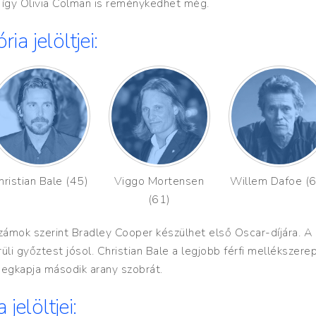
at, így Olivia Colman is reménykedhet még.
ia jelöltjei:
hristian Bale (45)
Viggo Mortensen
Willem Dafoe (
(61)
számok szerint Bradley Cooper készülhet első Oscar-díjára. A
üli győztest jósol. Christian Bale a legjobb férfi mellékszere
 megkapja második arany szobrát.
jelöltjei: