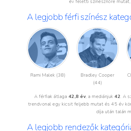
év feletti színésznőre mut
A legjobb férfi színész kategór
Rami Malek (38)
Bradley Cooper
C
(44)
A férfiak átlaga
42,8 év
, a mediánjuk
42
. A 
trendvonal egy kicsit feljebb mutat és 45 év kör
díja után talán
A legjobb rendezők kategória 