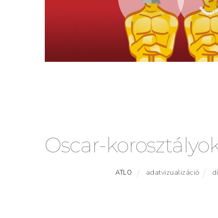
Oscar-korosztályo
adatvizualizáció
d
ATLO