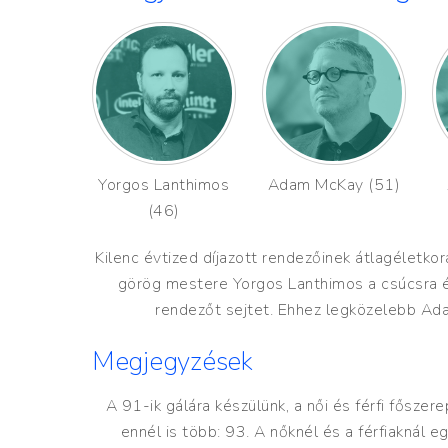
Yorgos Lanthimos
Adam McKay (51)
(46)
Kilenc évtized díjazott rendezőinek átlagéletko
görög mestere Yorgos Lanthimos a csúcsra ér
rendezőt sejtet. Ehhez legközelebb Adam
Megjegyzések
A 91-ik gálára készülünk, a női és férfi fősze
ennél is több: 93. A nőknél és a férfiaknál e