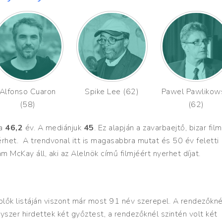
Alfonso Cuaron
Spike Lee (62)
Pawel Pawlikow
(58)
(62)
ra
46,2
év. A mediánjuk
45
. Ez alapján a zavarbaejtő, bizar fil
het. A trendvonal itt is magasabbra mutat és 50 év feletti
 McKay áll, aki az Alelnök című filmjéért nyerhet díjat.
replők listáján viszont már most 91 név szerepel. A rendezőkné
gyszer hirdettek két győztest, a rendezőknél szintén volt két