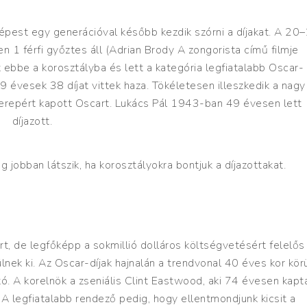
pest egy generációval később kezdik szórni a díjakat. A 20
n 1 férfi győztes áll (Adrian Brody A zongorista című filmje
bbe a korosztályba és lett a kategória legfiatalabb Oscar-
9 évesek 38 díjat vittek haza. Tökéletesen illeszkedik a nagy
zerepért kapott Oscart. Lukács Pál 1943-ban 49 évesen lett
díjazott.
jobban látszik, ha korosztályokra bontjuk a díjazottakat.
, de legfőképp a sokmillió dolláros költségvetésért felelős
ek ki. Az Oscar-díjak hajnalán a trendvonal 40 éves kor kör
ató. A korelnök a zseniális Clint Eastwood, aki 74 évesen kapt
. A legfiatalabb rendező pedig, hogy ellentmondjunk kicsit a