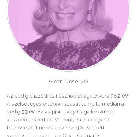
Glenn Close (72)
Az eddig díjazott színésznők átlagéletkora
36,2 év
.
A szélsőséges értékek hatását tompító mediánja
pedig
33 év
. Ez alapján Lady Gaga készülhet
köszönőbeszéddel. Viszont, ha a kategória
trendvonalát nézzük, az már 40 év feletti
színésznőre mutat, így Olivia Colman is