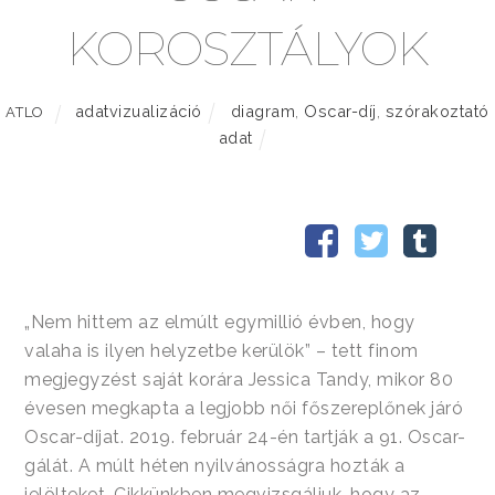
KOROSZTÁLYOK
adatvizualizáció
diagram
,
Oscar-díj
,
szórakoztató
ATLO
adat
„Nem hittem az elmúlt egymillió évben, hogy
valaha is ilyen helyzetbe kerülök” – tett finom
megjegyzést saját korára Jessica Tandy, mikor 80
évesen megkapta a legjobb női főszereplőnek járó
Oscar-díjat. 2019. február 24-én tartják a 91. Oscar-
gálát. A múlt héten nyilvánosságra hozták a
jelölteket. Cikkünkben megvizsgáljuk, hogy az