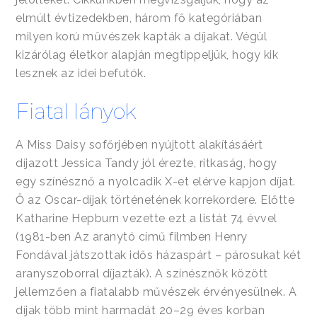
elmúlt évtizedekben, három fő kategóriában
milyen korú művészek kapták a díjakat. Végül
kizárólag életkor alapján megtippeljük, hogy kik
lesznek az idei befutók.
Fiatal lányok
A Miss Daisy sofőrjében nyújtott alakításáért
díjazott Jessica Tandy jól érezte, ritkaság, hogy
egy színésznő a nyolcadik X-et elérve kapjon díjat.
Ő az Oscar-díjak történetének korrekordere. Előtte
Katharine Hepburn vezette ezt a listát 74 évvel
(1981-ben Az aranytó című filmben Henry
Fondával játszottak idős házaspárt – párosukat két
aranyszoborral díjazták). A színésznők között
jellemzően a fiatalabb művészek érvényesülnek. A
díjak több mint harmadát 20–29 éves korban