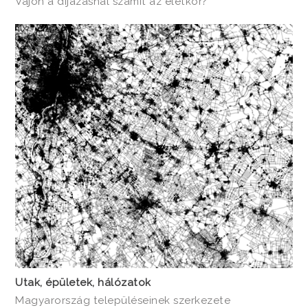
Vajon a díjazásnál számít az életkor?
Utak, épületek, hálózatok
Magyarország településeinek szerkezete