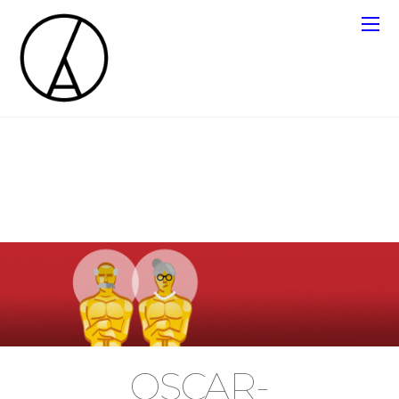
TÁMOGATOM
ATLO
visual understanding
OSCAR-