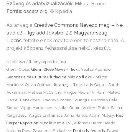
Szöveg és adatvizualizációk:
Mikola Bence
Forrás:
oscars.org
, Wikipédia
Az anyag a
Creative Commons Nevezd meg! – Ne
add el! – Így add tovább! 2.5 Magyarország
Licenc
feltételeinek megfelelően felhasználható. A
projekt közpénz felhasználása nélkül készült.
A felhasznált fényképek forrása
Glenn Close:
Glenn Close News – flickr,
Yalitza Aparicio:
Secretaría de Cultura Ciudad de México flickr
– Milton
Martínez, Olivia Colman:
Ibsan73 – flickr,
Lady Gaga – Sarah
Ackerman, Melissa McCarthy: Mingle Media TV, Rami Malek:
Daniel Benavides, Bradley Cooper: Count3D, Christian Bale:
Siebbi, Viggo Mortensen: Nicolas Genin, Willem Dafoe: Sasha
Kargaltsev, Yorgos Lanthimos: Anna Hanks, Adam McKay:
Red
Carpet Report on Mingle Media TV ,
Alfonso Cuaron: Mario
Antonio Pena Zapateria, Spike Lee:
Peabody Awards
, Pawel