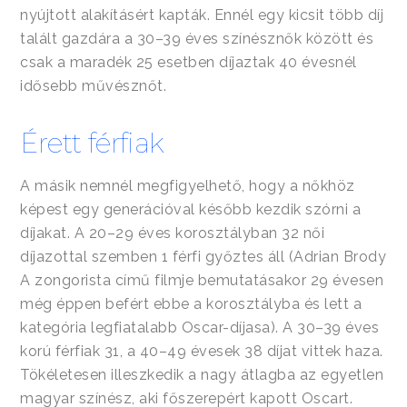
nyújtott alakításért kapták. Ennél egy kicsit több díj
talált gazdára a 30–39 éves színésznők között és
csak a maradék 25 esetben díjaztak 40 évesnél
idősebb művésznőt.
Érett férfiak
A másik nemnél megfigyelhető, hogy a nőkhöz
képest egy generációval később kezdik szórni a
díjakat. A 20–29 éves korosztályban 32 női
díjazottal szemben 1 férfi győztes áll (Adrian Brody
A zongorista című filmje bemutatásakor 29 évesen
még éppen befért ebbe a korosztályba és lett a
kategória legfiatalabb Oscar-díjasa). A 30–39 éves
korú férfiak 31, a 40–49 évesek 38 díjat vittek haza.
Tökéletesen illeszkedik a nagy átlagba az egyetlen
magyar színész, aki főszerepért kapott Oscart.