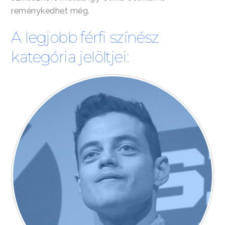
reménykedhet még.
A legjobb férfi színész
kategória jelöltjei: