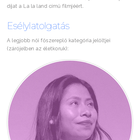
díjat a La la land című filmjéért.
Esélylatolgatás
A legjobb női főszereplő kategória jelöltjei
(zárójelben az életkoruk):