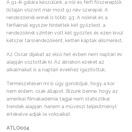
A 91-ik gálára készülünk, a női és férfi főszereplők
listáján viszont már most 91 név szerepel. A
rendezőknél ennél is több: 93. A nőknél és a
férfiaknál egyszer hirdettek két győztest, a
rendezőknél szintén volt két győztes és ezen kívül
kétszer társrendezőként, ketten kaptak elismerést.
Az Oscar díjakat az első hét évben nem naptári év
alapján osztották ki. Az ábrákon ezeket az
alkalmakat is a naptári évekhez igazítottuk.
Természetesen mi is úgy gondoljuk, hogy a kor
nem érdem, csak állapot. Bízunk benne, hogy az
amerikai filmakadémia tagjai nem statisztikai
trendek alapján, hanem a művészi teljesítményt
értékelve adják le voksaikat.
ATLO004