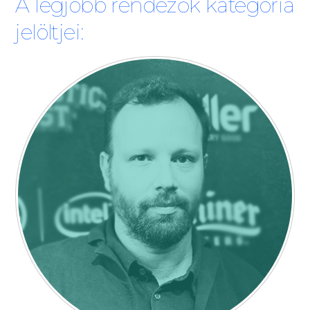
A legjobb rendezők kategória
jelöltjei: