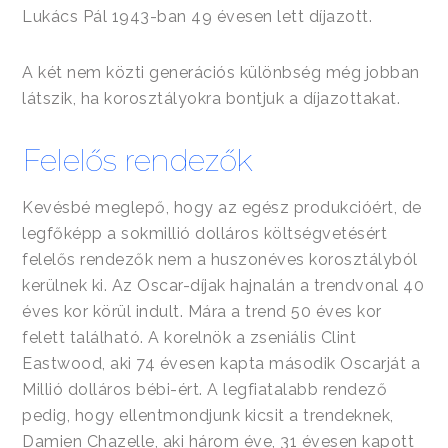
Lukács Pál 1943-ban 49 évesen lett díjazott.
A két nem közti generációs különbség még jobban
látszik, ha korosztályokra bontjuk a díjazottakat.
Felelős rendezők
Kevésbé meglepő, hogy az egész produkcióért, de
legfőképp a sokmillió dolláros költségvetésért
felelős rendezők nem a huszonéves korosztályból
kerülnek ki. Az Oscar-díjak hajnalán a trendvonal 40
éves kor körül indult. Mára a trend 50 éves kor
felett található. A korelnök a zseniális Clint
Eastwood, aki 74 évesen kapta második Oscarját a
Millió dolláros bébi-ért. A legfiatalabb rendező
pedig, hogy ellentmondjunk kicsit a trendeknek,
Damien Chazelle, aki három éve, 31 évesen kapott