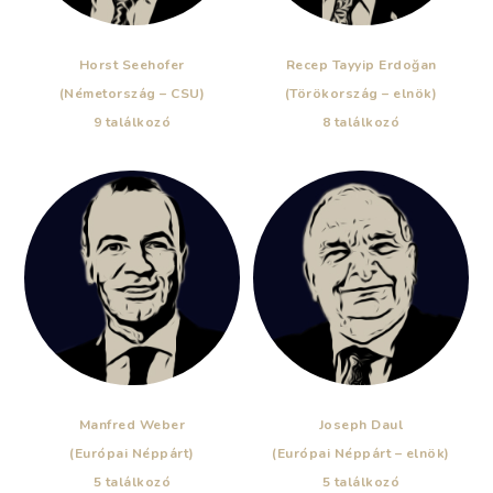
Horst Seehofer
Recep Tayyip Erdoğan
(Németország – CSU)
(Törökország – elnök)
9 találkozó
8 találkozó
Manfred Weber
Joseph Daul
(Európai Néppárt)
(Európai Néppárt – elnök)
5 találkozó
5 találkozó