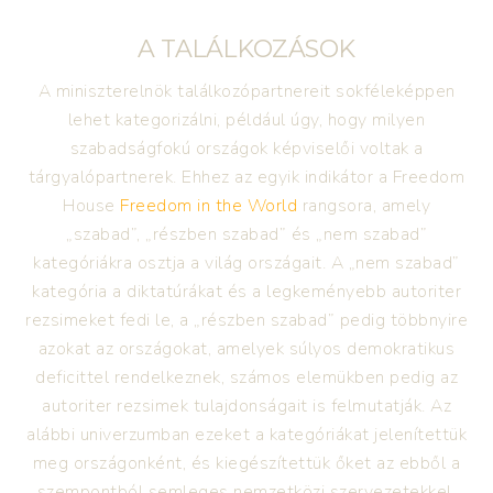
A TALÁLKOZÁSOK
A miniszterelnök találkozópartnereit sokféleképpen
lehet kategorizálni, például úgy, hogy milyen
szabadságfokú országok képviselői voltak a
tárgyalópartnerek. Ehhez az egyik indikátor a Freedom
House
Freedom in the World
rangsora, amely
„szabad”, „részben szabad” és „nem szabad”
kategóriákra osztja a világ országait. A „nem szabad”
kategória a diktatúrákat és a legkeményebb autoriter
rezsimeket fedi le, a „részben szabad” pedig többnyire
azokat az országokat, amelyek súlyos demokratikus
deficittel rendelkeznek, számos elemükben pedig az
autoriter rezsimek tulajdonságait is felmutatják. Az
alábbi univerzumban ezeket a kategóriákat jelenítettük
meg országonként, és kiegészítettük őket az ebből a
szempontból semleges nemzetközi szervezetekkel,