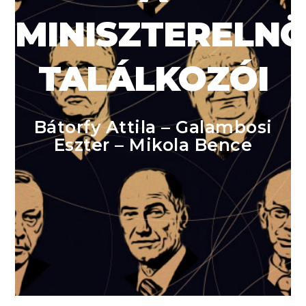
MINISZTERELN
TALÁLKOZÓI
Bátorfy Attila – Galambosi
Eszter – Mikola Bence