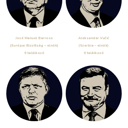
José Manuel Barroso
Aleksandar Vučić
(Európai Bizottság – elnök)
(Szerbia – elnök)
9 találkozó
9 találkozó