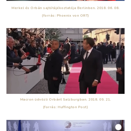
Merkel és Orbán sajtótájékoztatója Berlinben. 2018. 06. 08.
(forrás: Phoenix von ORT)
Macron üdvözli Orbánt Salzburgban. 2018. 09. 21.
(forrás: Huffington Post)