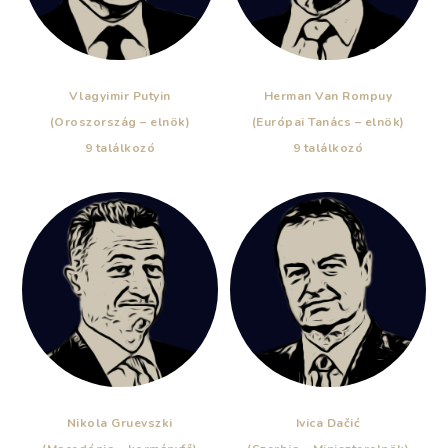
Vlagyimir Putyin
Herman Van Rompuy
(Oroszország – elnök)
(Európai Tanács – elnök)
9 találkozó
9 találkozó
Nikola Gruevszki
Ivica Dačić