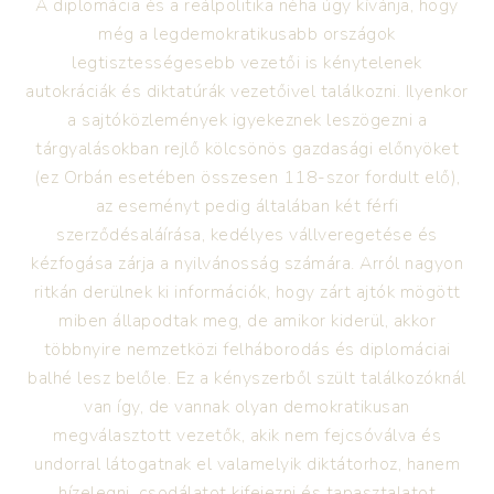
A diplomácia és a reálpolitika néha úgy kívánja, hogy
még a legdemokratikusabb országok
legtisztességesebb vezetői is kénytelenek
autokráciák és diktatúrák vezetőivel találkozni. Ilyenkor
a sajtóközlemények igyekeznek leszögezni a
tárgyalásokban rejlő kölcsönös gazdasági előnyöket
(ez Orbán esetében összesen 118-szor fordult elő),
az eseményt pedig általában két férfi
szerződésaláírása, kedélyes vállveregetése és
kézfogása zárja a nyilvánosság számára. Arról nagyon
ritkán derülnek ki információk, hogy zárt ajtók mögött
miben állapodtak meg, de amikor kiderül, akkor
többnyire nemzetközi felháborodás és diplomáciai
balhé lesz belőle. Ez a kényszerből szült találkozóknál
van így, de vannak olyan demokratikusan
megválasztott vezetők, akik nem fejcsóválva és
undorral látogatnak el valamelyik diktátorhoz, hanem
hízelegni, csodálatot kifejezni és tapasztalatot