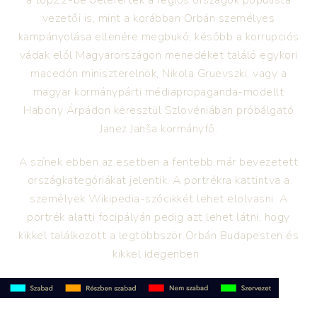
a top22-be belefértek a régiós országok populista
vezetői is, mint a korábban Orbán személyes
kampányolása ellenére megbukó, később a korrupciós
vádak elől Magyarországon menedéket találó egykori
macedón miniszterelnök, Nikola Gruevszki, vagy a
magyar kormánypárti médiapropaganda-modellt
Habony Árpádon keresztül Szlovéniában próbálgató
Janez Janša kormányfő.
A színek ebben az esetben a fentebb már bevezetett
országkategóriákat jelentik. A portrékra kattintva a
személyek Wikipedia-szócikkét lehet elolvasni. A
portrék alatti focipályán pedig azt lehet látni, hogy
kikkel találkozott a legtöbbször Orbán Budapesten és
kikkel idegenben.