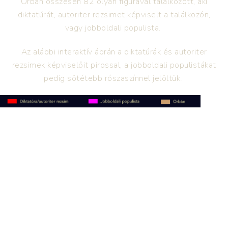
Orbán összesen 82 olyan figurával találkozott, aki
diktatúrát, autoriter rezsimet képviselt a találkozón,
vagy jobboldali populista.
Az alábbi interaktív ábrán a diktatúrák és autoriter
rezsimek képviselőit pirossal, a jobboldali populistákat
pedig sötétebb rószaszínnel jelöltük.