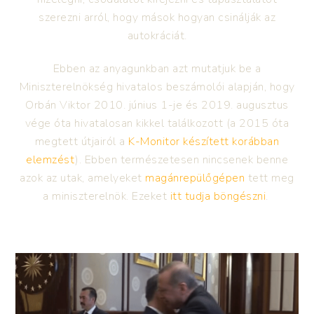
szerezni arról, hogy mások hogyan csinálják az
autokráciát.
Ebben az anyagunkban azt mutatjuk be a
Miniszterelnökség hivatalos beszámolói alapján, hogy
Orbán Viktor 2010. június 1-je és 2019. augusztus
vége óta hivatalosan kikkel találkozott (a 2015 óta
megtett útjairól a
K-Monitor készített korábban
elemzést
). Ebben természetesen nincsenek benne
azok az utak, amelyeket
magánrepülőgépen
tett meg
a miniszterelnök. Ezeket
itt tudja böngészni
.