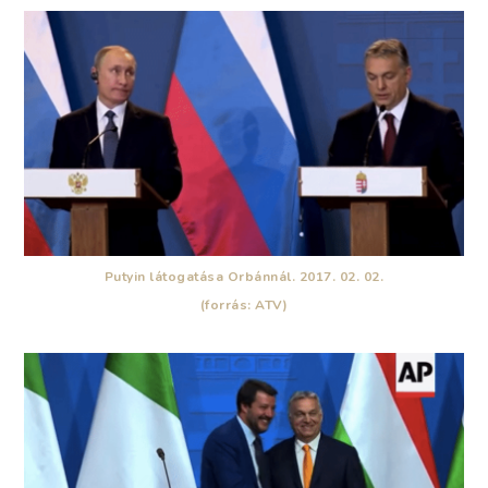
Putyin látogatása Orbánnál. 2017. 02. 02.
(forrás: ATV)