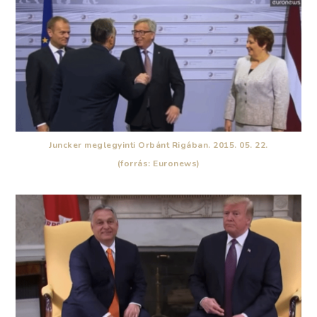
Juncker meglegyinti Orbánt Rigában. 2015. 05. 22.
(forrás: Euronews)