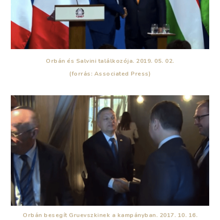
Orbán és Salvini találkozója. 2019. 05. 02.
(forrás: Associated Press)
Orbán besegít Gruevszkinek a kampányban. 2017. 10. 16.