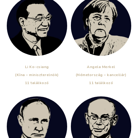
Li Ko-csiang
Angela Merkel
(Kína – miniszterelnök)
(Németország – kancellár)
11 találkozó
11 találkozó