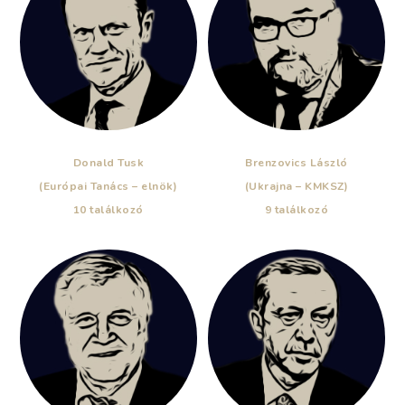
Donald Tusk
Brenzovics László
(Európai Tanács – elnök)
(Ukrajna – KMKSZ)
10 találkozó
9 találkozó