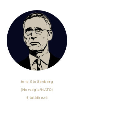
Jens Stoltenberg
(Norvégia/NATO)
4 találkozó