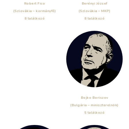
Robert Fico
Berényi József
(Szlovákia – kormányfő)
(Szlovákia – MKP)
8 találkozó
8 találkozó
Bojko Boriszov
(Bulgária – miniszterelnök)
5 találkozó