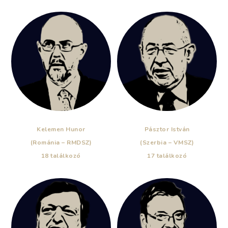
Kelemen Hunor
Pásztor István
(Románia – RMDSZ)
(Szerbia – VMSZ)
18 találkozó
17 találkozó