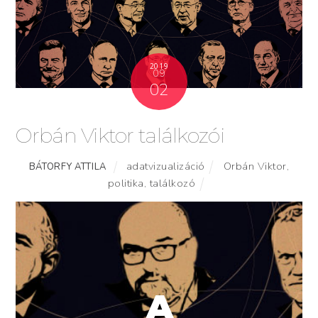
2019
09
02
Orbán Viktor találkozói
adatvizualizáció
Orbán Viktor
,
BÁTORFY ATTILA
politika
,
találkozó
A