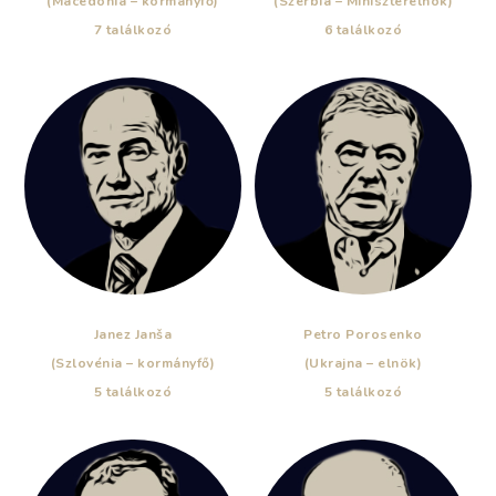
(Macedónia – kormányfő)
(Szerbia – Miniszterelnök)
7 találkozó
6 találkozó
Janez Janša
Petro Porosenko
(Szlovénia – kormányfő)
(Ukrajna – elnök)
5 találkozó
5 találkozó