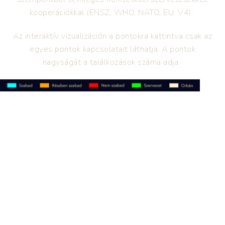
kooperációkkal (ENSZ, WHO, NATO, EU, V4).
Az interaktív vizualizáción a pontokra kattintva csak az
egyes pontok kapcsolatait láthatja. A pontok
nagyságát a találkozások száma adja.