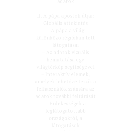
adatok
II. A pápa apostoli útjai:
Globális áttekintés
– A pápa a világ
különböző régióiban tett
látogatásai
– Az adatok vizuális
bemutatása egy
világtérkép segítségével
– Interaktív elemek,
amelyek lehetővé teszik a
felhasználók számára az
adatok további feltárását
– Érdekességek a
leglátogatottabb
országokról, a
látogatások