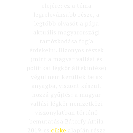
elejére: ez a téma
legrelevánsabb része, a
legtöbb olvasót a pápa
aktuális magyarországi
tartózkodása fogja
érdekelni. Bizonyos részek
(mint a magyar vallási és
politikai légkör áttekintése)
végül nem kerültek be az
anyagba, viszont készült
hozzá gyűjtés: a magyar
vallási légkör nemzetközi
viszonylatban történő
bemutatása Bátorfy Attila
2019-es
cikke
alapján része