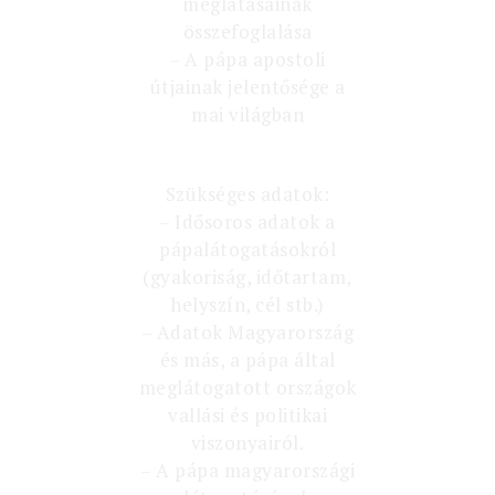
meglátásainak
összefoglalása
– A pápa apostoli
útjainak jelentősége a
mai világban
Szükséges adatok:
– Idősoros adatok a
pápalátogatásokról
(gyakoriság, időtartam,
helyszín, cél stb.)
– Adatok Magyarország
és más, a pápa által
meglátogatott országok
vallási és politikai
viszonyairól.
– A pápa magyarországi