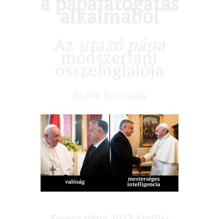
a pápalátogatás
alkalmából
Az
utazó pápa
módszertani
összefoglalója
Szabó Krisztián
Ferenc pápa 2023 áprilisi