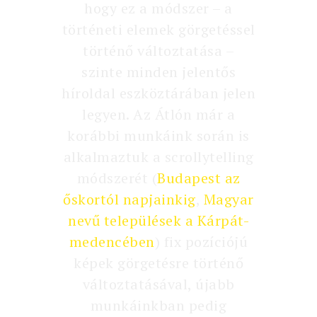
hogy ez a módszer – a
történeti elemek görgetéssel
történő változtatása –
szinte minden jelentős
híroldal eszköztárában jelen
legyen. Az Átlón már a
korábbi munkáink során is
alkalmaztuk a scrollytelling
módszerét (
Budapest az
őskortól napjainkig
,
Magyar
nevű települések a Kárpát-
medencében
) fix pozíciójú
képek görgetésre történő
változtatásával, újabb
munkáinkban pedig