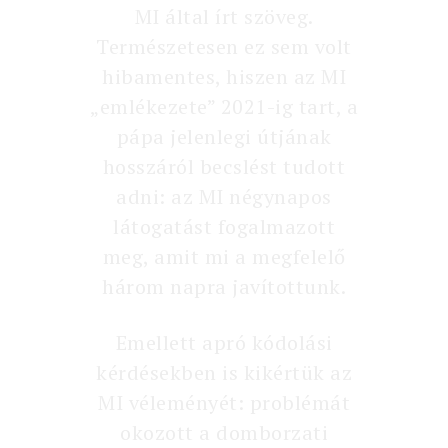
MI által írt szöveg.
Természetesen ez sem volt
hibamentes, hiszen az MI
„emlékezete” 2021-ig tart, a
pápa jelenlegi útjának
hosszáról becslést tudott
adni: az MI négynapos
látogatást fogalmazott
meg, amit mi a megfelelő
három napra javítottunk.
Emellett apró kódolási
kérdésekben is kikértük az
MI véleményét: problémát
okozott a domborzati