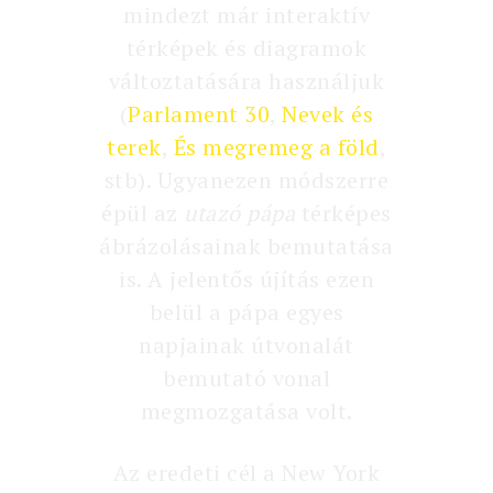
mindezt már interaktív
térképek és diagramok
változtatására használjuk
(
Parlament 30
,
Nevek és
terek
,
És megremeg a föld
,
stb). Ugyanezen módszerre
épül az
utazó pápa
térképes
ábrázolásainak bemutatása
is. A jelentős újítás ezen
belül a pápa egyes
napjainak útvonalát
bemutató vonal
megmozgatása volt.
Az eredeti cél a New York