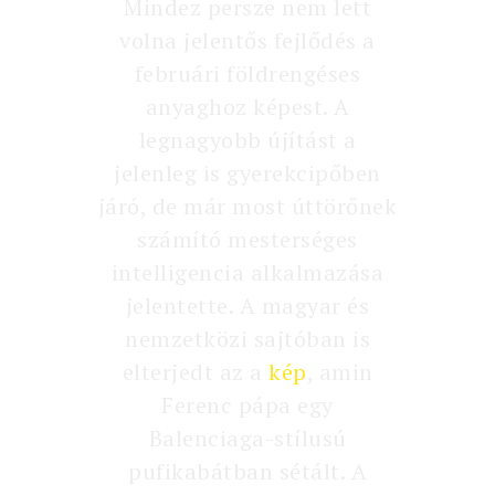
Mindez persze nem lett
volna jelentős fejlődés a
februári földrengéses
anyaghoz képest. A
legnagyobb újítást a
jelenleg is gyerekcipőben
járó, de már most úttörőnek
számító mesterséges
intelligencia alkalmazása
jelentette. A magyar és
nemzetközi sajtóban is
elterjedt az a
kép
, amin
Ferenc pápa egy
Balenciaga-stílusú
pufikabátban sétált. A