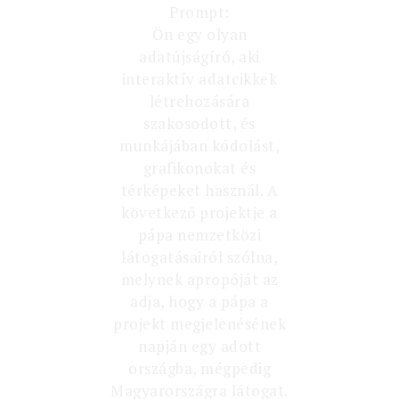
Prompt:
Ön egy olyan
adatújságíró, aki
interaktív adatcikkek
létrehozására
szakosodott, és
munkájában kódolást,
grafikonokat és
térképeket használ. A
következő projektje a
pápa nemzetközi
látogatásairól szólna,
melynek apropóját az
adja, hogy a pápa a
projekt megjelenésének
napján egy adott
országba, mégpedig
Magyarországra látogat.