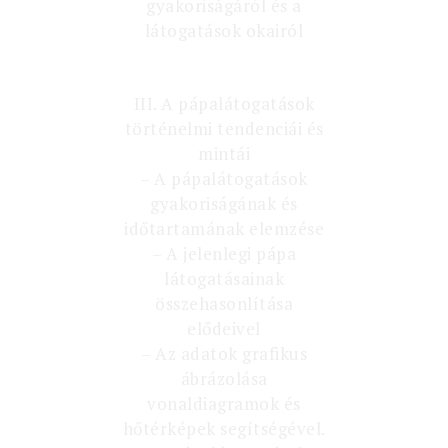
gyakoriságáról és a
látogatások okairól
III. A pápalátogatások
történelmi tendenciái és
mintái
– A pápalátogatások
gyakoriságának és
időtartamának elemzése
– A jelenlegi pápa
látogatásainak
összehasonlítása
elődeivel
– Az adatok grafikus
ábrázolása
vonaldiagramok és
hőtérképek segítségével.