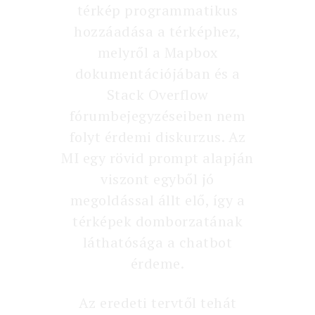
térkép programmatikus
hozzáadása a térképhez,
melyről a Mapbox
dokumentációjában és a
Stack Overflow
fórumbejegyzéseiben nem
folyt érdemi diskurzus. Az
MI egy rövid prompt alapján
viszont egyből jó
megoldással állt elő, így a
térképek domborzatának
láthatósága a chatbot
érdeme.
Az eredeti tervtől tehát