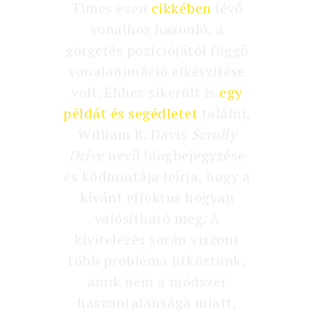
Times ezen
cikkében
lévő
vonalhoz hasonló, a
görgetés pozíciójától függő
vonalanimáció elkészítése
volt. Ehhez sikerült is
egy
példát és segédletet
találni,
William B. Davis
Scrolly
Drive
nevű blogbejegyzése
és kódmintája leírja, hogy a
kívánt effektus hogyan
valósítható meg. A
kivitelezés során viszont
több probléma ütköztünk,
amik nem a módszer
haszontalansága miatt,