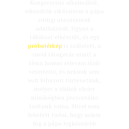
Kongresszus alkalmából,
elkezdtük elkészíteni a pápa
eddigi utazásainak
adatbázisát. Ugyan a
táblázat elkészült, és egy
próbatérkép
is született, a
rövid látogatás miatt a
téma hamar relevanciáját
veszítette, és nekünk sem
volt kiforrott történetünk,
melyet a tőlünk elvárt
minőségben prezentálni
tudtunk volna. Mivel nem
lehetett tudni, hogy mikor
fog a pápa legközelebb