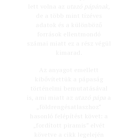
lett volna az
utazó pápának,
de a több mint tízéves
adatok és a különböző
források ellentmondó
számai miatt ez a rész végül
kimarad.
Az anyagot emellett
kibővítettük a pápaság
történelmi bemutatásával
is, ami miatt az
utazó pápa
a
„földrengésatlaszhoz”
hasonló felépítést követ: a
„fordított piramis” elvét
követve a cikk legelején