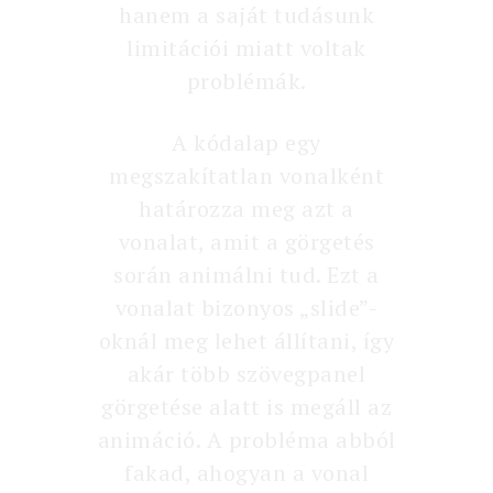
hanem a saját tudásunk
limitációi miatt voltak
problémák.
A kódalap egy
megszakítatlan vonalként
határozza meg azt a
vonalat, amit a görgetés
során animálni tud. Ezt a
vonalat bizonyos „slide”-
oknál meg lehet állítani, így
akár több szövegpanel
görgetése alatt is megáll az
animáció. A probléma abból
fakad, ahogyan a vonal