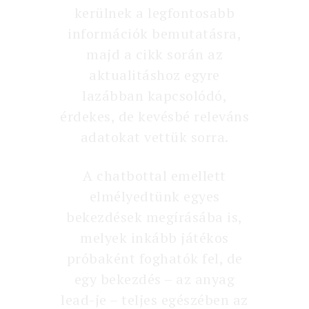
kerülnek a legfontosabb
információk bemutatásra,
majd a cikk során az
aktualitáshoz egyre
lazábban kapcsolódó,
érdekes, de kevésbé releváns
adatokat vettük sorra.
A chatbottal emellett
elmélyedtünk egyes
bekezdések megírásába is,
melyek inkább játékos
próbaként foghatók fel, de
egy bekezdés – az anyag
lead-je – teljes egészében az