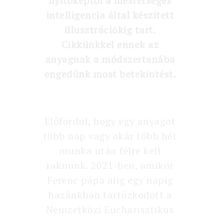
nyitóképtől a mesterséges
intelligencia által készített
illusztrációkig tart.
Cikkünkkel ennek az
anyagnak a módszertanába
engedünk most betekintést.
Előfordul, hogy egy anyagot
több nap vagy akár több hét
munka után félre kell
raknunk. 2021-ben, amikor
Ferenc pápa alig egy napig
hazánkban tartózkodott a
Nemzetközi Eucharisztikus