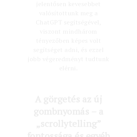
jelentősen kevesebbet
valósítottunk meg a
ChatGPT segítségével,
viszont mindhárom
tényezőben képes volt
segítséget adni, és ezzel
jobb végeredményt tudtunk
elérni.
A görgetés az új
gombnyomás – a
„scrollytelling”
fontossága és egyéb