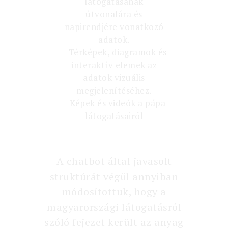
látogatásának
útvonalára és
napirendjére vonatkozó
adatok.
– Térképek, diagramok és
interaktív elemek az
adatok vizuális
megjelenítéséhez.
– Képek és videók a pápa
látogatásairól
A chatbot által javasolt
struktúrát végül annyiban
módosítottuk, hogy a
magyarországi látogatásról
szóló fejezet került az anyag