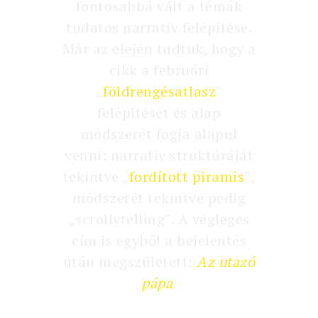
fontosabbá vált a témák
tudatos narratív felépítése.
Már az elején tudtuk, hogy a
cikk a februári
„
földrengésatlasz
”
felépítését és alap
módszerét fogja alapul
venni: narratív struktúráját
tekintve „
fordított piramis
”,
módszerét tekintve pedig
„scrollytelling”. A végleges
cím is egyből a bejelentés
után megszületett:
Az utazó
pápa
.