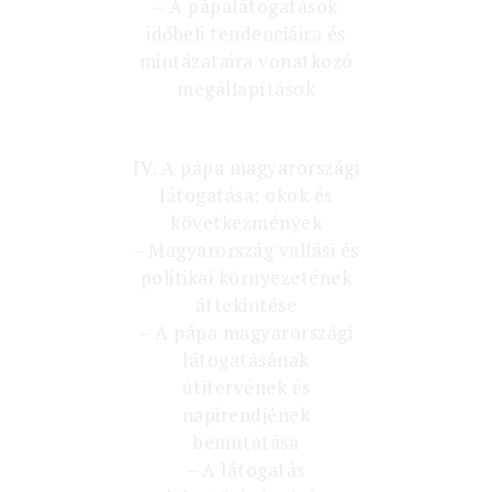
– A pápalátogatások
időbeli tendenciáira és
mintázataira vonatkozó
megállapítások
IV. A pápa magyarországi
látogatása: okok és
következmények
– Magyarország vallási és
politikai környezetének
áttekintése
– A pápa magyarországi
látogatásának
útitervének és
napirendjének
bemutatása
– A látogatás