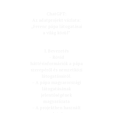
ChatGPT:
Az adatprojekt vázlata:
„Ferenc pápa látogatásai
a világ körül”
I. Bevezetés
– Rövid
háttérinformációk a pápa
szerepéről és nemzetközi
látogatásairól.
– A pápa magyarországi
látogatásának
jelentőségének
magyarázata
– A projektben használt