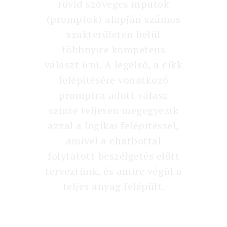
rövid szöveges inputok
(promptok) alapján számos
szakterületen belül
többnyire kompetens
választ írni. A legelső, a cikk
felépítésére vonatkozó
promptra adott válasz
szinte teljesen megegyezik
azzal a logikai felépítéssel,
amivel a chatbottal
folytatott beszélgetés előtt
terveztünk, és amire végül a
teljes anyag felépült.