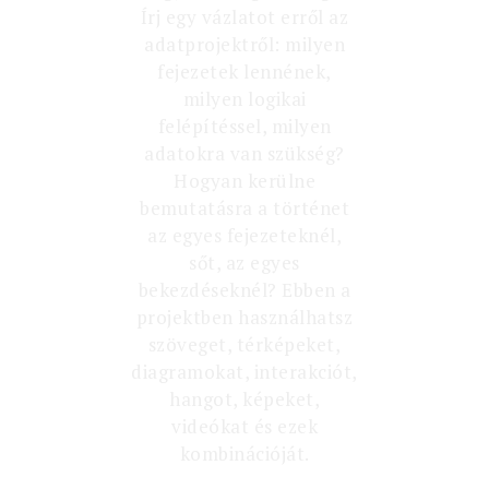
Írj egy vázlatot erről az
adatprojektről: milyen
fejezetek lennének,
milyen logikai
felépítéssel, milyen
adatokra van szükség?
Hogyan kerülne
bemutatásra a történet
az egyes fejezeteknél,
sőt, az egyes
bekezdéseknél? Ebben a
projektben használhatsz
szöveget, térképeket,
diagramokat, interakciót,
hangot, képeket,
videókat és ezek
kombinációját.