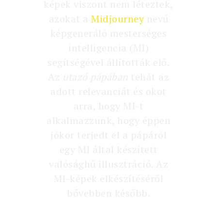
képek viszont nem léteztek,
azokat a
Midjourney
nevű
képgeneráló mesterséges
intelligencia (MI)
segítségével állították elő.
Az
utazó pápában
tehát az
adott relevanciát és okot
arra, hogy MI-t
alkalmazzunk, hogy éppen
jókor terjedt el a pápáról
egy MI által készített
valósághű illusztráció. Az
MI-képek elkészítéséről
bővebben később.