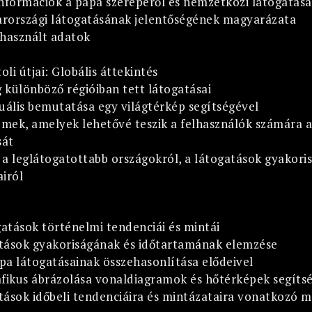
nformációk a pápa szerepéről és nemzetközi látogatásai
rországi látogatásának jelentőségének magyarázata
 használt adatok
oli útjai: Globális áttekintés
g különböző régióiban tett látogatásai
uális bemutatása egy világtérkép segítségével
emek, amelyek lehetővé teszik a felhasználók számára 
sát
a leglátogatottabb országokról, a látogatások gyakoris
iról
gatások történelmi tendenciái és mintái
tások gyakoriságának és időtartamának elemzése
ápa látogatásainak összehasonlítása elődeivel
afikus ábrázolása vonaldiagramok és hőtérképek segítsé
tások időbeli tendenciáira és mintázataira vonatkozó 