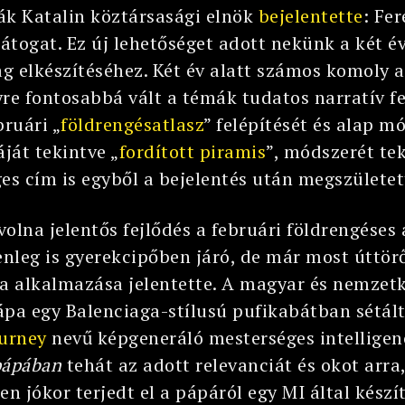
ák Katalin köztársasági elnök
bejelentette
: Fe
átogat. Ez új lehetőséget adott nekünk a két é
g elkészítéséhez. Két év alatt számos komoly 
re fontosabbá vált a témák tudatos narratív fe
bruári „
földrengésatlasz
” felépítését és alap m
áját tekintve „
fordított piramis
”, módszerét te
eges cím is egyből a bejelentés után megszülete
olna jelentős fejlődés a februári földrengéses
lenleg is gyerekcipőben járó, de már most úttö
a alkalmazása jelentette. A magyar és nemzetkö
ápa egy Balenciaga-stílusú pufikabátban sétál
urney
nevű képgeneráló mesterséges intelligenc
pápában
tehát az adott relevanciát és okot arra
 jókor terjedt el a pápáról egy MI által készí