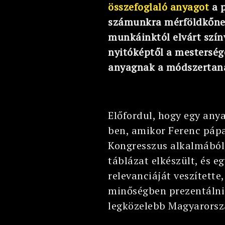
összefoglaló anyagot
a p
számunkra mérföldkőnek
munkáinktól elvárt színv
nyitóképtől a mestersége
anyagnak a módszertaná
Előfordul, hogy egy any
ben, amikor Ferenc pápa
Kongresszus alkalmából,
táblázat elkészült, és e
relevanciáját veszítette
minőségben prezentálni 
legközelebb Magyarorszá