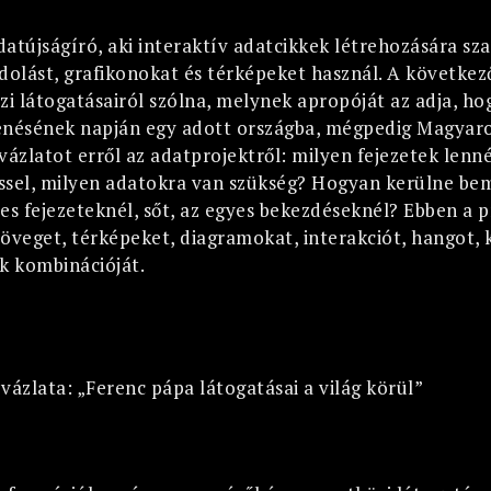
atújságíró, aki interaktív adatcikkek létrehozására sz
olást, grafikonokat és térképeket használ. A következő
 látogatásairól szólna, melynek apropóját az adja, ho
enésének napján egy adott országba, mégpedig Magyar
y vázlatot erről az adatprojektről: milyen fejezetek lenn
téssel, milyen adatokra van szükség? Hogyan kerülne be
es fejezeteknél, sőt, az egyes bekezdéseknél? Ebben a 
öveget, térképeket, diagramokat, interakciót, hangot, 
k kombinációját.
vázlata: „Ferenc pápa látogatásai a világ körül”