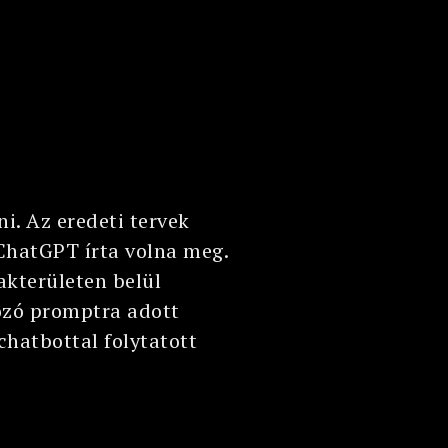
ni. Az eredeti tervek
a ChatGPT írta volna meg.
akterületen belül
kozó promptra adott
 chatbottal folytatott