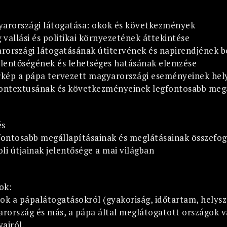
yarországi látogatása: okok és következmények
vallási és politikai környezetének áttekintése
rországi látogatásának útitervének és napirendjének 
jelentőségének és lehetséges hatásának elemzése
érkép a pápa tervezett magyarországi eseményeinek hely
kontextusának és következményeinek legfontosabb megá
és
gfontosabb megállapításainak és meglátásainak összefog
li útjainak jelentősége a mai világban
ok:
ok a pápalátogatásokról (gyakoriság, időtartam, helyszín
ország és más, a pápa által meglátogatott országok va
yairól.