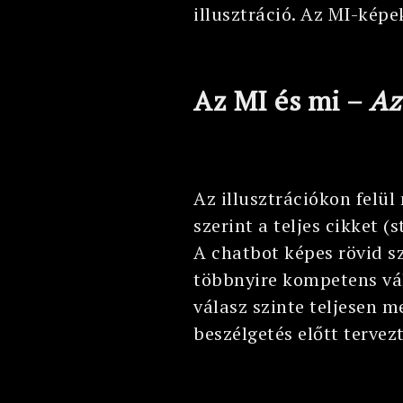
illusztráció. Az MI-kép
Az MI és mi –
Az
Az illusztrációkon felül
szerint a teljes cikket 
A chatbot képes rövid s
többnyire kompetens vála
válasz szinte teljesen m
beszélgetés előtt tervez