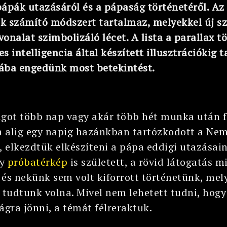
ápák utazásáról és a pápaság történetéről. Az
 számító módszert tartalmaz, melyekkel új sz
onalat szimbolizáló lécet. A lista a parallax 
s intelligencia által készített illusztrációkig 
ba engedünk most betekintést.
agot több nap vagy akár több hét munka után fé
 alig egy napig hazánkban tartózkodott a Nem
 elkezdtük elkészíteni a pápa eddigi utazásai
gy
próbatérkép
is született, a rövid látogatás 
, és nekünk sem volt kiforrott történetünk, mely
tudtunk volna. Mivel nem lehetett tudni, hogy
gra jönni, a témát félreraktuk.