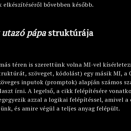
ek elkészítéséről bővebben később.
 utazó pápa
struktúrája
 más téren is szerettünk volna MI-vel kísérletez
(struktúrát, szöveget, kódolást) egy másik MI, 
zöveges inputok (promptok) alapján számos sz
szt írni. A legelső, a cikk felépítésére vonat
egegyezik azzal a logikai felépítéssel, amivel a
tünk, és amire végül a teljes anyag felépült.