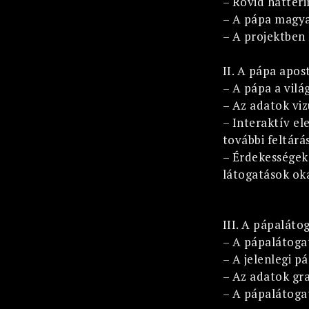
– Rövid háttéri
– A pápa magya
– A projektben
II. A pápa apost
– A pápa a vilá
– Az adatok viz
– Interaktív el
további feltárá
– Érdekességek 
látogatások oka
III. A pápaláto
– A pápalátoga
– A jelenlegi p
– Az adatok gr
– A pápalátoga