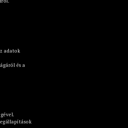
ról.
az adatok
ágáról és a
gével.
megállapítások