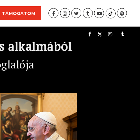
TÁMOGATOM
ás alkalmából
glalója