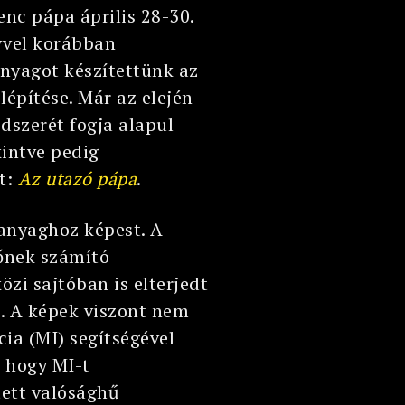
renc pápa április 28-30.
vvel korábban
anyagot készítettünk az
lépítése. Már az elején
ódszerét fogja alapul
kintve pedig
tt:
Az utazó pápa
.
 anyaghoz képest. A
rőnek számító
zi sajtóban is elterjedt
t. A képek viszont nem
ia (MI) segítségével
, hogy MI-t
tett valósághű