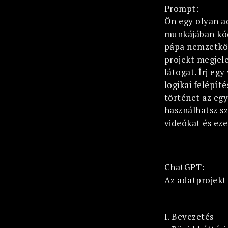
Prompt:
Ön egy olyan ad
munkájában kód
pápa nemzetközi
projekt megjel
látogat. Írj eg
logikai felépí
történet az egy
használhatsz sz
videókat és eze
ChatGPT:
Az adatprojekt 
I. Bevezetés