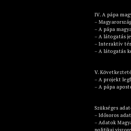
IV. A pápa mag
– Magyarország 
– A pápa magya
– A látogatás 
– Interaktív t
– A látogatás 
V. Következtet
– A projekt le
– A pápa aposto
Szükséges adat
– Idősoros adat
– Adatok Magyar
politikai viszon