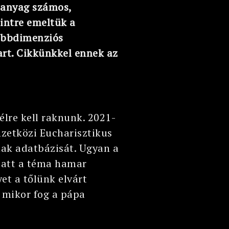
 anyag számos,
intre emeltük a
többdimenziós
tart. Cikkünkkel ennek az
lre kell raknunk. 2021-
zetközi Eucharisztikus
nak adatbázisát. Ugyan a
miatt a téma hamar
et a tőlünk elvárt
 mikor fog a pápa