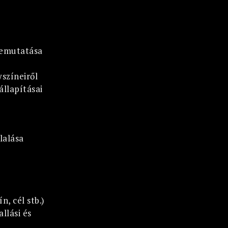
bemutatása
színeiről
llapításai
lalása
, cél stb.)
llási és