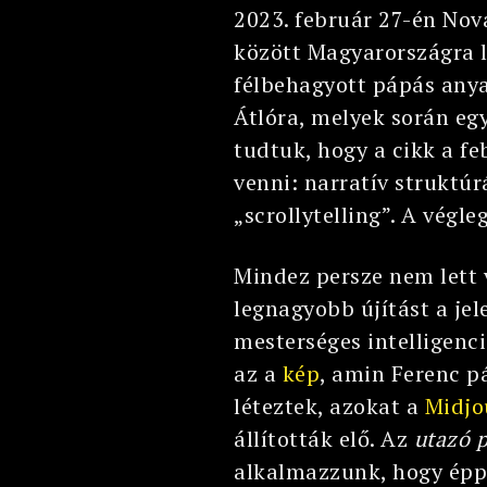
2023. február 27-én Nov
között Magyarországra l
félbehagyott pápás anya
Átlóra, melyek során egy
tudtuk, hogy a cikk a fe
venni: narratív struktúr
„scrollytelling”. A végl
Mindez persze nem lett v
legnagyobb újítást a je
mesterséges intelligenci
az a
kép
, amin Ferenc p
léteztek, azokat a
Midjo
állították elő. Az
utazó 
alkalmazzunk, hogy éppen