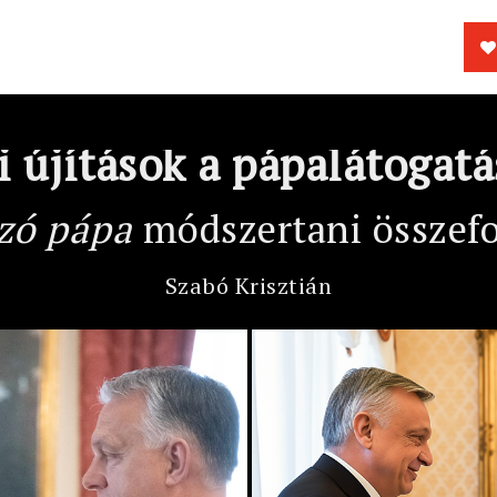
 újítások a pápalátogat
zó pápa
módszertani összefo
Szabó Krisztián