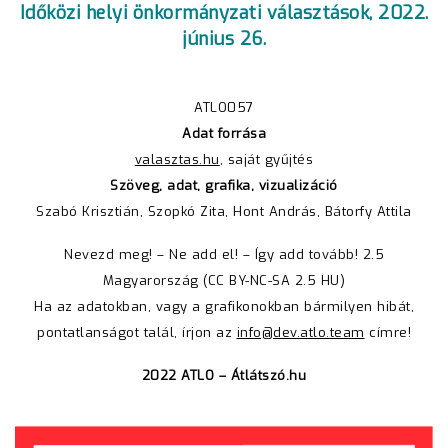
Időközi helyi önkormányzati választások, 2022.
június 26.
ATLO057
Adat forrása
valasztas.hu
, saját gyűjtés
Szöveg, adat, grafika, vizualizáció
Szabó Krisztián, Szopkó Zita, Hont András, Bátorfy Attila
Nevezd meg! – Ne add el! – Így add tovább! 2.5
Magyarország
(CC BY-NC-SA 2.5 HU)
Ha az adatokban, vagy a grafikonokban bármilyen hibát,
pontatlanságot talál, írjon az
info@dev.atlo.team
címre!
2022 ATLO – Átlátszó.hu