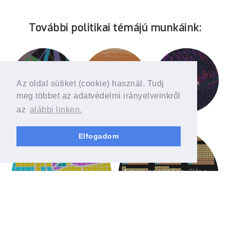
További politikai témájú munkáink:
Egy évtizede
változatlan
Választási
Előválasztás '21
Az oldal sütiket (cookie) használ. Tudj
Magyarország
térképverziók
politikai térképe
meg többet az adatvédelmi irányelveinkről
az
alábbi linken.
Elfogadom
A magyar országgyűlés a
EP-választás 2019
rendszerváltás után