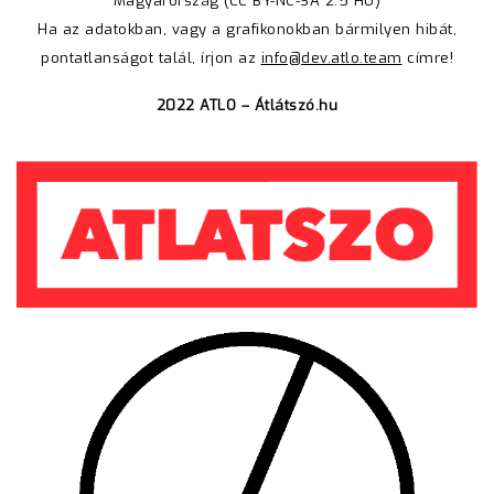
Magyarország
(CC BY-NC-SA 2.5 HU)
Ha az adatokban, vagy a grafikonokban bármilyen hibát,
pontatlanságot talál, írjon az
info@dev.atlo.team
címre!
2022 ATLO – Átlátszó.hu