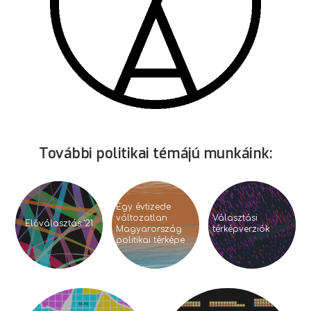
További politikai témájú munkáink:
Egy évtizede
változatlan
Választási
Előválasztás '21
Magyarország
térképverziók
politikai térképe