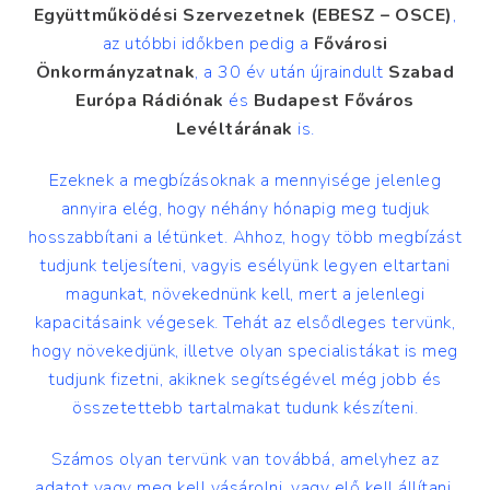
Együttműködési Szervezetnek (EBESZ – OSCE)
,
az utóbbi időkben pedig a
Fővárosi
Önkormányzatnak
, a 30 év után újraindult
Szabad
Európa Rádiónak
és
Budapest Főváros
Levéltárának
is.
Ezeknek a megbízásoknak a mennyisége jelenleg
annyira elég, hogy néhány hónapig meg tudjuk
hosszabbítani a létünket. Ahhoz, hogy több megbízást
tudjunk teljesíteni, vagyis esélyünk legyen eltartani
magunkat, növekednünk kell, mert a jelenlegi
kapacitásaink végesek. Tehát az elsődleges tervünk,
hogy növekedjünk, illetve olyan specialistákat is meg
tudjunk fizetni, akiknek segítségével még jobb és
összetettebb tartalmakat tudunk készíteni.
Számos olyan tervünk van továbbá, amelyhez az
adatot vagy meg kell vásárolni, vagy elő kell állítani,