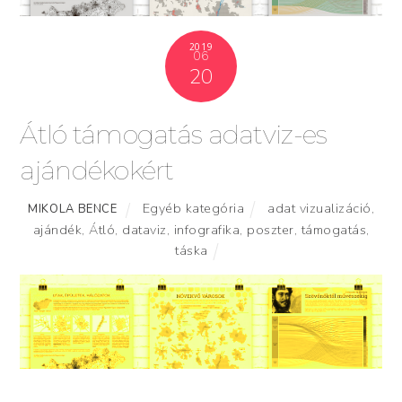
2019
06
20
Átló támogatás adatviz-es
ajándékokért
Egyéb kategória
adat vizualizáció
,
MIKOLA BENCE
ajándék
,
Átló
,
dataviz
,
infografika
,
poszter
,
támogatás
,
táska