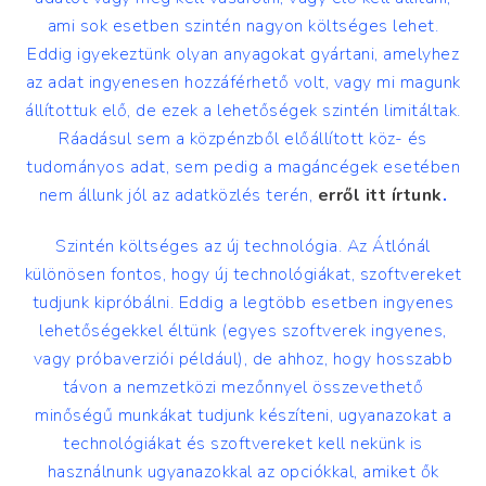
ami sok esetben szintén nagyon költséges lehet.
Eddig igyekeztünk olyan anyagokat gyártani, amelyhez
az adat ingyenesen hozzáférhető volt, vagy mi magunk
állítottuk elő, de ezek a lehetőségek szintén limitáltak.
Ráadásul sem a közpénzből előállított köz- és
tudományos adat, sem pedig a magáncégek esetében
nem állunk jól az adatközlés terén,
erről itt írtunk
.
Szintén költséges az új technológia. Az Átlónál
különösen fontos, hogy új technológiákat, szoftvereket
tudjunk kipróbálni. Eddig a legtöbb esetben ingyenes
lehetőségekkel éltünk (egyes szoftverek ingyenes,
vagy próbaverziói például), de ahhoz, hogy hosszabb
távon a nemzetközi mezőnnyel összevethető
minőségű munkákat tudjunk készíteni, ugyanazokat a
technológiákat és szoftvereket kell nekünk is
használnunk ugyanazokkal az opciókkal, amiket ők