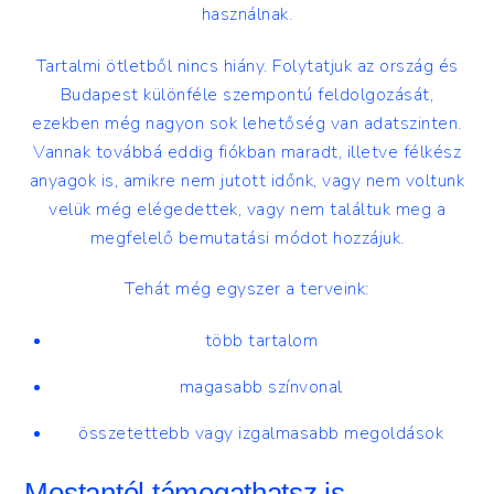
használnak.
Tartalmi ötletből nincs hiány. Folytatjuk az ország és
Budapest különféle szempontú feldolgozását,
ezekben még nagyon sok lehetőség van adatszinten.
Vannak továbbá eddig fiókban maradt, illetve félkész
anyagok is, amikre nem jutott időnk, vagy nem voltunk
velük még elégedettek, vagy nem találtuk meg a
megfelelő bemutatási módot hozzájuk.
Tehát még egyszer a terveink:
több tartalom
magasabb színvonal
összetettebb vagy izgalmasabb megoldások
Mostantól támogathatsz is