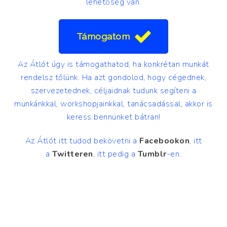
lehetőség van.
Támogatom
Az Átlót úgy is támogathatod, ha konkrétan munkát
rendelsz tőlünk. Ha azt gondolod, hogy cégednek,
szervezetednek, céljaidnak tudunk segíteni a
munkánkkal, workshopjainkkal, tanácsadással, akkor is
keress bennünket bátran!
Az Átlót itt tudod bekövetni a
Facebookon
, itt
a
Twitteren
, itt pedig a
Tumblr
-en.