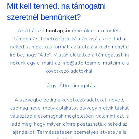
Mit kell tenned, ha támogatni
szeretnél bennünket?
Az Átlátszó
honlapján
érhetők el a különféle
támogatási lehetőségek. Miután kiválasztottad a
neked szimpatikus formát, az átutalási közleménybe
írd be, hogy “Átló”. Miután elutaltad a támogatást, írj
nekünk egy e-mailt az
info@atlo.team
e-mailcímre a
következő adatokkal:
Tárgy: Átló támogatás
A szövegbe pedig a következő adatokat: neved,
csomag neve, melyik plakátot és/vagy melyik táskát
választod a csomagnak megfelelően, valamint azt is
add meg, hogy milyen címre postázhatjuk neked az
ajándékot. Természetesen személyes átvételre is