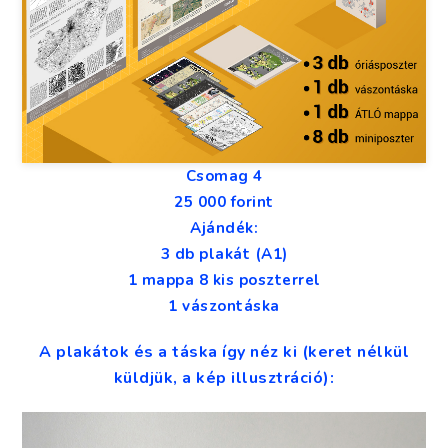
Csomag 4
25 000 forint
Ajándék:
3 db plakát (A1)
1 mappa 8 kis poszterrel
1 vászontáska
A plakátok és a táska így néz ki (keret nélkül
küldjük, a kép illusztráció):