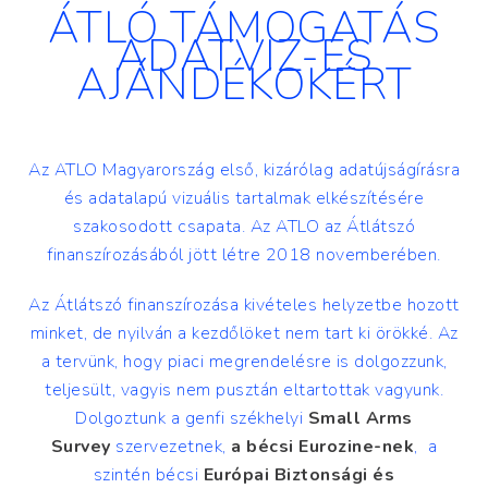
ÁTLÓ TÁMOGATÁS
ADATVIZ-ES
AJÁNDÉKOKÉRT
Az ATLO Magyarország első, kizárólag adatújságírásra
és adatalapú vizuális tartalmak elkészítésére
szakosodott csapata. Az ATLO az Átlátszó
finanszírozásából jött létre 2018 novemberében.
Az Átlátszó finanszírozása kivételes helyzetbe hozott
minket, de nyilván a kezdőlöket nem tart ki örökké. Az
a tervünk, hogy piaci megrendelésre is dolgozzunk,
teljesült, vagyis nem pusztán eltartottak vagyunk.
Dolgoztunk a genfi székhelyi
Small Arms
Survey
szervezetnek,
a bécsi Eurozine-nek
, a
szintén bécsi
Európai Biztonsági és