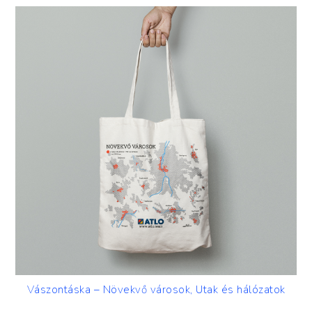
Vászontáska – Növekvő városok, Utak és hálózatok