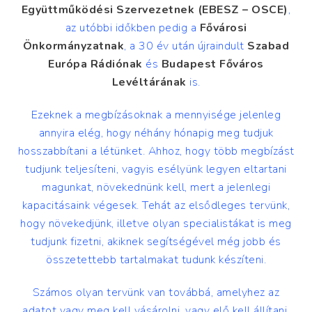
Együttműködési Szervezetnek (EBESZ – OSCE)
,
az utóbbi időkben pedig a
Fővárosi
Önkormányzatnak
, a 30 év után újraindult
Szabad
Európa Rádiónak
és
Budapest Főváros
Levéltárának
is.
Ezeknek a megbízásoknak a mennyisége jelenleg
annyira elég, hogy néhány hónapig meg tudjuk
hosszabbítani a létünket. Ahhoz, hogy több megbízást
tudjunk teljesíteni, vagyis esélyünk legyen eltartani
magunkat, növekednünk kell, mert a jelenlegi
kapacitásaink végesek. Tehát az elsődleges tervünk,
hogy növekedjünk, illetve olyan specialistákat is meg
tudjunk fizetni, akiknek segítségével még jobb és
összetettebb tartalmakat tudunk készíteni.
Számos olyan tervünk van továbbá, amelyhez az
adatot vagy meg kell vásárolni, vagy elő kell állítani,