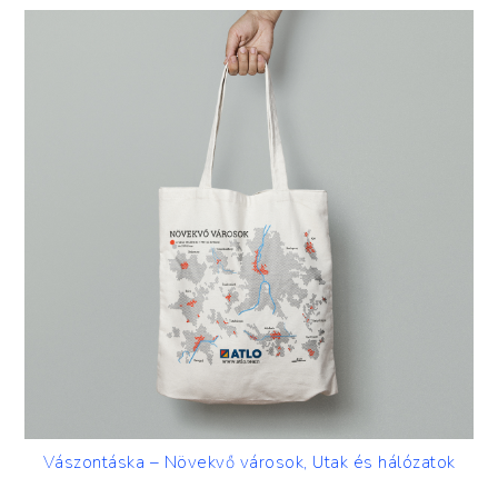
Vászontáska – Növekvő városok, Utak és hálózatok