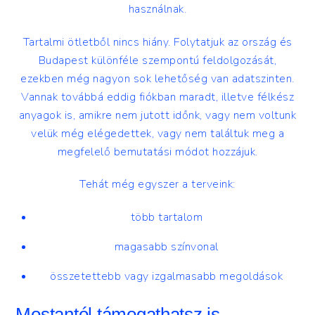
használnak.
Tartalmi ötletből nincs hiány. Folytatjuk az ország és
Budapest különféle szempontú feldolgozását,
ezekben még nagyon sok lehetőség van adatszinten.
Vannak továbbá eddig fiókban maradt, illetve félkész
anyagok is, amikre nem jutott időnk, vagy nem voltunk
velük még elégedettek, vagy nem találtuk meg a
megfelelő bemutatási módot hozzájuk.
Tehát még egyszer a terveink:
több tartalom
magasabb színvonal
összetettebb vagy izgalmasabb megoldások
Mostantól támogathatsz is