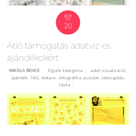
2019
06
20
Átló támogatás adatviz-es
ajándékokért
Egyéb kategória
adat vizualizáció
,
MIKOLA BENCE
ajándék
,
Átló
,
dataviz
,
infografika
,
poszter
,
támogatás
,
táska