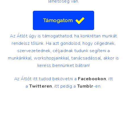
lehetőség van.
Támogatom
Az Átlót úgy is támogathatod, ha konkrétan munkát
rendelsz tőlünk. Ha azt gondolod, hogy cégednek,
szervezetednek, céljaidnak tudunk segíteni a
munkánkkal, workshopjainkkal, tanácsadással, akkor is
keress bennünket bátran!
Az Átlót itt tudod bekövetni a
Facebookon
, itt
a
Twitteren
, itt pedig a
Tumblr
-en.