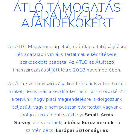
ÁTLÓ TÁMOGATÁS
ADATVIZ-ES
AJÁNDÉKOKÉRT
Az ATLO Magyarország első, kizárólag adatújságírásra
és adatalapú vizuális tartalmak elkészítésére
szakosodott csapata. Az ATLO az Átlátszó
finanszírozásából jött létre 2018 novemberében.
Az Átlátszó finanszírozása kivételes helyzetbe hozott
minket, de nyilván a kezdőlöket nem tart ki örökké. Az
a tervünk, hogy piaci megrendelésre is dolgozzunk,
teljesült, vagyis nem pusztán eltartottak vagyunk.
Dolgoztunk a genfi székhelyi
Small Arms
Survey
szervezetnek,
a bécsi Eurozine-nek
, a
szintén bécsi
Európai Biztonsági és