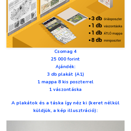
Csomag 4
25 000 forint
Ajándék:
3 db plakát (A1)
1 mappa 8 kis poszterrel
1 vászontáska
A plakátok és a táska így néz ki (keret nélkül
küldjük, a kép illusztráció):