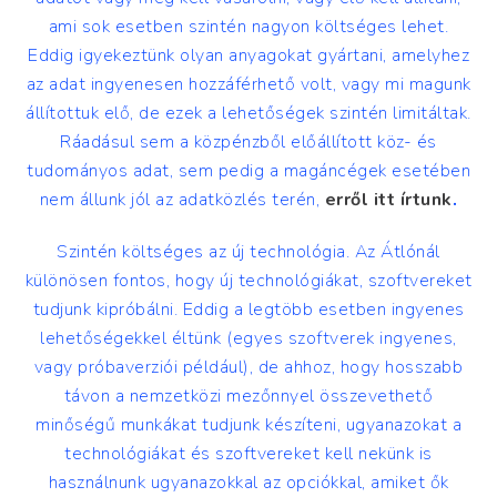
ami sok esetben szintén nagyon költséges lehet.
Eddig igyekeztünk olyan anyagokat gyártani, amelyhez
az adat ingyenesen hozzáférhető volt, vagy mi magunk
állítottuk elő, de ezek a lehetőségek szintén limitáltak.
Ráadásul sem a közpénzből előállított köz- és
tudományos adat, sem pedig a magáncégek esetében
nem állunk jól az adatközlés terén,
erről itt írtunk
.
Szintén költséges az új technológia. Az Átlónál
különösen fontos, hogy új technológiákat, szoftvereket
tudjunk kipróbálni. Eddig a legtöbb esetben ingyenes
lehetőségekkel éltünk (egyes szoftverek ingyenes,
vagy próbaverziói például), de ahhoz, hogy hosszabb
távon a nemzetközi mezőnnyel összevethető
minőségű munkákat tudjunk készíteni, ugyanazokat a
technológiákat és szoftvereket kell nekünk is
használnunk ugyanazokkal az opciókkal, amiket ők