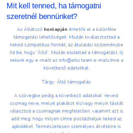
Mit kell tenned, ha támogatni
szeretnél bennünket?
Az Átlátszó
honlapján
érhetők el a különféle
támogatási lehetőségek. Miután kiválasztottad a
neked szimpatikus formát, az átutalási közleménybe
írd be, hogy “Átló”. Miután elutaltad a támogatást, írj
nekünk egy e-mailt az
info@atlo.team
e-mailcímre a
következő adatokkal:
Tárgy: Átló támogatás
A szövegbe pedig a következő adatokat: neved,
csomag neve, melyik plakátot és/vagy melyik táskát
választod a csomagnak megfelelően, valamint azt is
add meg, hogy milyen címre postázhatjuk neked az
ajándékot. Természetesen személyes átvételre is