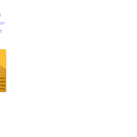
i
kor
e