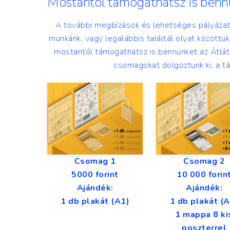
Mostantól támogathatsz is benn
A további megbízások és lehetséges pályázatok
munkánk, vagy legalábbis találtál olyat közöttük
mostantól támogathatsz is bennünket az Átlát
csomagokat dolgoztunk ki, a t
Csomag 1
Csomag 2
5000 forint
10 000 forin
Ajándék:
Ajándék:
1 db plakát (A1)
1 db plakát (A
1 mappa 8 ki
poszterrel