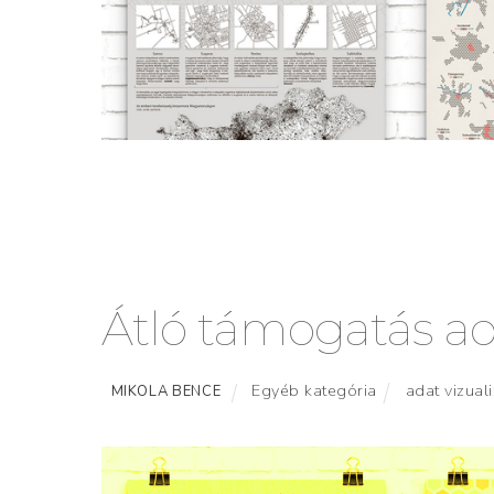
Átló támogatás ad
Egyéb kategória
adat vizual
MIKOLA BENCE