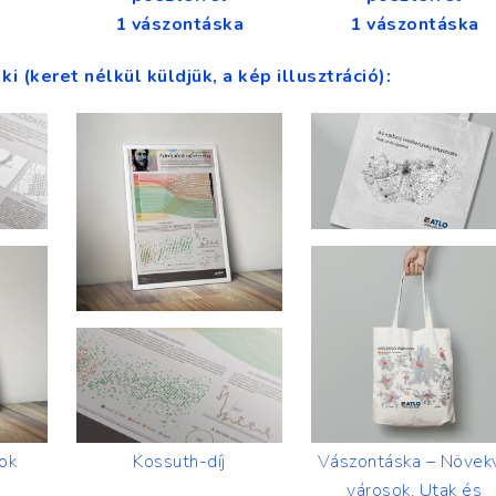
1 vászontáska
1 vászontáska
ki (keret nélkül küldjük, a kép illusztráció):
ok
Kossuth-díj
Vászontáska – Növek
városok, Utak és