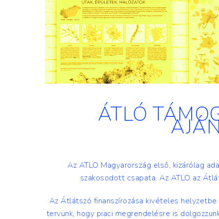
ÁTLÓ TÁMOG
AJÁ
Az ATLO Magyarország első, kizárólag adat
szakosodott csapata. Az ATLO az Átlá
Az Átlátszó finanszírozása kivételes helyzetbe 
tervünk, hogy piaci megrendelésre is dolgozzunk