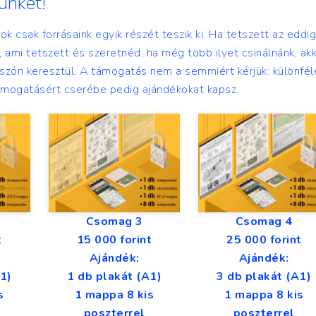
ünket!
 csak forrásaink egyik részét teszik ki. Ha tetszett az eddig
, ami tetszett és szeretnéd, ha még több ilyet csinálnánk, ak
szón keresztül. A támogatás nem a semmiért kérjük: különfél
ámogatásért cserébe pedig ajándékokat kapsz.
Csomag 3
Csomag 4
t
15 000 forint
25 000 forint
Ajándék:
Ajándék:
1)
1 db plakát (A1)
3 db plakát (A1)
s
1 mappa 8 kis
1 mappa 8 kis
poszterrel
poszterrel