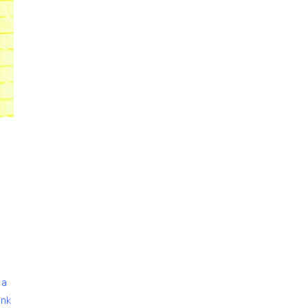
 a
unk