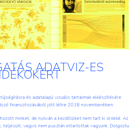
ATÁS ADATVIZ-ES
NDÉKOKÉRT
újságírásra és adatalapú vizuális tartalmak elkészítésére
tszó finanszírozásából jött létre 2018 novemberében.
hozott minket, de nyilván a kezdőlöket nem tart ki örökké. Az
, teljesült, vagyis nem pusztán eltartottak vagyunk. Dolgozt