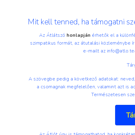
Mit kell tenned, ha támogatni s
Az Átlátszó
honlapján
érhetők el a külön
szimpatikus formát, az átutalási közleménybe ír
e-mailt az
info@atlo.t
Tár
A szövegbe pedig a következő adatokat: neved,
a csomagnak megfelelően, valamint azt is a
Természetesen szem
Tá
Az Átlót úgy is támogathatod, ha konkréta