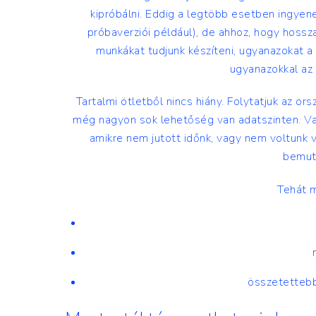
kipróbálni. Eddig a legtöbb esetben ingyen
próbaverziói például), de ahhoz, hogy hos
munkákat tudjunk készíteni, ugyanazokat a
ugyanazokkal az 
Tartalmi ötletből nincs hiány. Folytatjuk az 
még nagyon sok lehetőség van adatszinten. Van
amikre nem jutott időnk, vagy nem voltunk
bemut
Tehát m
összetetteb