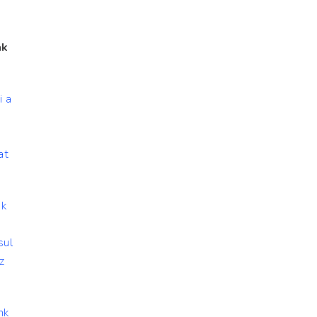
ak
i a
at
ok
sul
z
nk