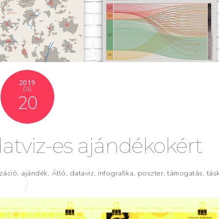
2019
06
20
atviz-es ajándékokért
izáció
,
ajándék
,
Átló
,
dataviz
,
infografika
,
poszter
,
támogatás
,
tás