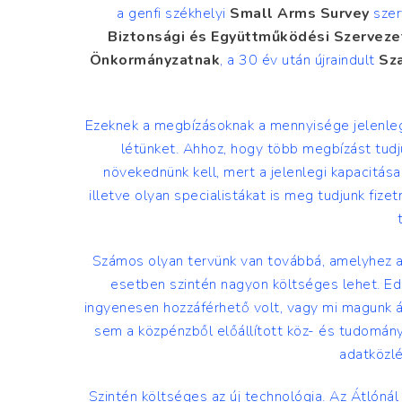
a genfi székhelyi
Small Arms Survey
szer
Biztonsági és Együttműködési Szervez
Önkormányzatnak
, a 30 év után újraindult
Sz
Ezeknek a megbízásoknak a mennyisége jelenleg
létünket. Ahhoz, hogy több megbízást tudju
növekednünk kell, mert a jelenlegi kapacitás
illetve olyan specialistákat is meg tudjunk fiz
Számos olyan tervünk van továbbá, amelyhez az 
esetben szintén nagyon költséges lehet. Ed
ingyenesen hozzáférhető volt, vagy mi magunk ál
sem a közpénzből előállított köz- és tudomán
adatközlé
Szintén költséges az új technológia. Az Átlónál