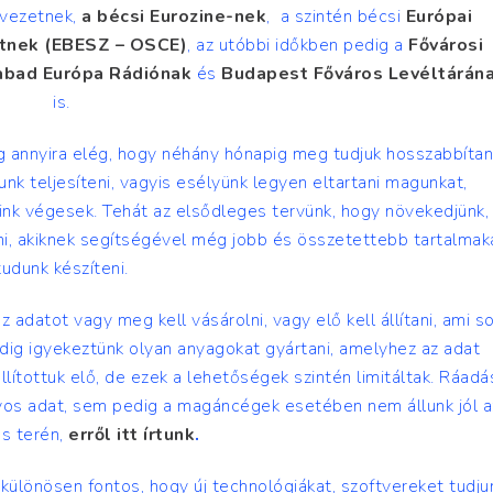
vezetnek,
a bécsi Eurozine-nek
, a szintén bécsi
Európai
etnek (EBESZ – OSCE)
, az utóbbi időkben pedig a
Fővárosi
abad Európa Rádiónak
és
Budapest Főváros Levéltárán
is.
 annyira elég, hogy néhány hónapig meg tudjuk hosszabbítan
nk teljesíteni, vagyis esélyünk legyen eltartani magunkat,
aink végesek. Tehát az elsődleges tervünk, hogy növekedjünk,
etni, akiknek segítségével még jobb és összetettebb tartalmak
tudunk készíteni.
adatot vagy meg kell vásárolni, vagy elő kell állítani, ami s
dig igyekeztünk olyan anyagokat gyártani, amelyhez az adat
lítottuk elő, de ezek a lehetőségek szintén limitáltak. Ráadá
yos adat, sem pedig a magáncégek esetében nem állunk jól a
s terén,
erről itt írtunk
.
 különösen fontos, hogy új technológiákat, szoftvereket tudju