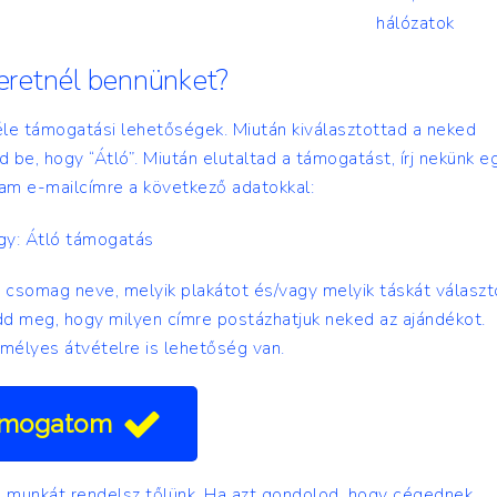
hálózatok
zeretnél bennünket?
féle támogatási lehetőségek. Miután kiválasztottad a neked
d be, hogy “Átló”. Miután elutaltad a támogatást, írj nekünk e
eam
e-mailcímre a következő adatokkal:
gy: Átló támogatás
 csomag neve, melyik plakátot és/vagy melyik táskát válasz
dd meg, hogy milyen címre postázhatjuk neked az ajándékot.
élyes átvételre is lehetőség van.
mogatom
n munkát rendelsz tőlünk. Ha azt gondolod, hogy cégednek,