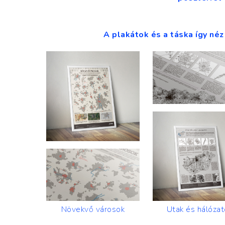
A plakátok és a táska így néz 
Növekvő városok
Utak és hálózat