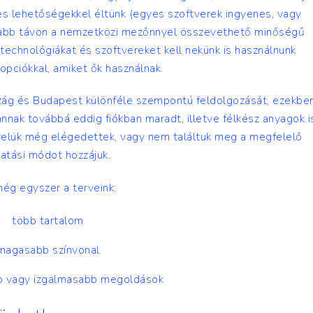
es lehetőségekkel éltünk (egyes szoftverek ingyenes, vagy
szabb távon a nemzetközi mezőnnyel összevethető minőségű
 technológiákat és szoftvereket kell nekünk is használnunk
opciókkal, amiket ők használnak.
ország és Budapest különféle szempontú feldolgozását, ezekbe
nak továbbá eddig fiókban maradt, illetve félkész anyagok i
 velük még elégedettek, vagy nem találtuk meg a megfelelő
atási módot hozzájuk.
ég egyszer a terveink:
több tartalom
magasabb színvonal
b vagy izgalmasabb megoldások