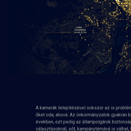
A kamerák telepítésével sokszor az is problé
őket oda, ahová. Az önkormányzatok gyakran bü
években, ezt pedig az állampolgárok biztonsá
választásoknál, sőt, kampánytémává is válhat,