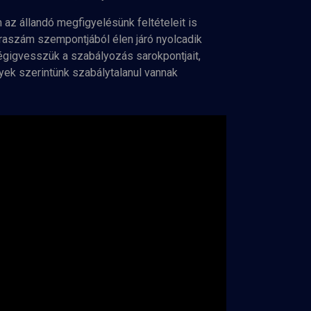
az állandó megfigyelésünk feltételeit is
raszám szempontjából élen járó nyolcadik
 végigvesszük a szabályozás sarokpontjait,
lyek szerintünk szabálytalanul vannak