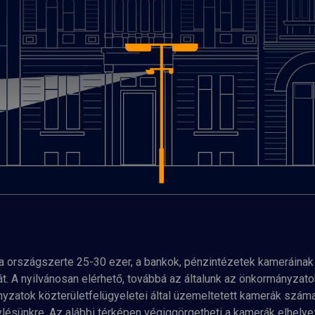
a országszerte 25-30 ezer, a bankok, pénzintézetek kameráinak
 A nyilvánosan elérhető, továbbá az általunk az önkormányzatokt
nyzatok közterületfelügyeletei által üzemeltetett kamerák szá
lésünkre. Az alábbi térképen végiggörgetheti a kamerák elhelye