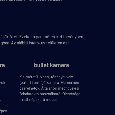
nálják őket. Ezeket a paramétereket törvényben
an. Az alábbi interaktív felületen azt
ra
bullet kamera
Kis méretű, olcsó, töltényhüvely
zök
(bullet) formájú kamera. Elemei nem
cserélhetők. Általános megfigyelési
feladatokra használható. Olcsósága
zi
miatt népszerű modell.
épes