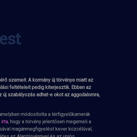
est
est
érő szemeit. A kormány új törvénye miatt az
si feltételeit pedig kiterjesztik. Ebben az
z új szabályozás adhat-e okot az aggodalomra,
melyben módosította a térfigyelőkamerák
 írta
, hogy a törvény jelentősen megemeli a
lásával magánmegfigyelést kever közcélúval,
étes az Alaptörvénnyel és az uniós