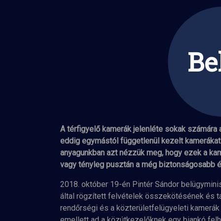
Be
Be
A térfigyelő kamerák jelenléte sokak számára 
eddig egymástól függetlenül kezelt kamerákat e
anyagunkban azt nézzük meg, hogy ezek a kame
vagy tényleg pusztán a még biztonságosabb é
2018. október 19-én Pintér Sándor belügymini
által rögzített felvételek összekötésének és t
rendőrségi és a közterületfelügyeleti kamerák 
emellett ad a közútkezelőknek egy biankó felh