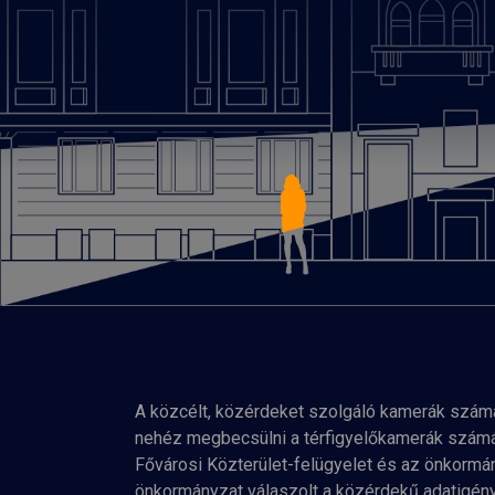
A közcélt, közérdeket szolgáló kamerák szám
nehéz megbecsülni a térfigyelőkamerák számát.
Fővárosi Közterület-felügyelet és az önkormá
önkormányzat válaszolt a közérdekű adatigény