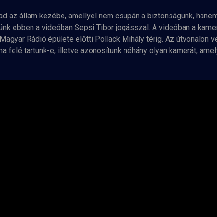
ad az állam kezébe, amellyel nem csupán a biztonságunk, hanem 
ünk ebben a videóban Sepsi Tibor jogásszal. A videóban a kame
 Magyar Rádió épülete előtti Pollack Mihály térig. Az útvonalon
a felé tartunk-e, illetve azonosítunk néhány olyan kamerát, ame