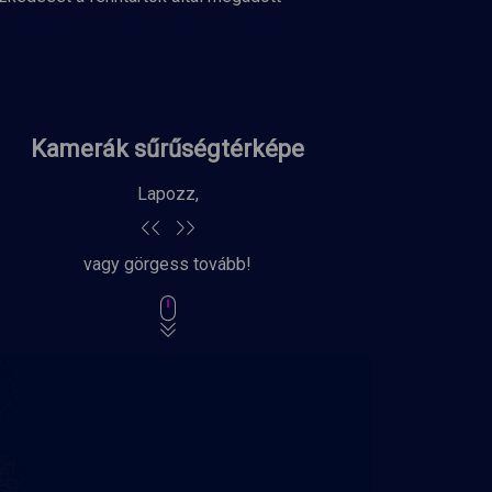
Kamerák sűrűségtérképe
Önkormányzat
BRFK
Közterületfelügyelet
Lapozz,
Lapozz,
vagy görgess tovább!
vagy görgess tovább!