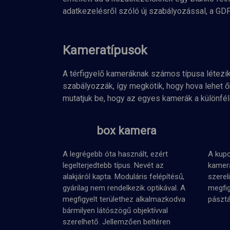
adatkezelésről szóló új szabályozással, a GDP
Kameratípusok
A térfigyelő kameráknak számos típusa létezik 
szabályozzák, így megkötik, hogy hova lehet ő
mutatjuk be, hogy az egyes kamerák a különfél
box kamera
A legrégebb óta használt, ezért
A kupo
legelterjedtebb típus. Nevét az
kamer
alakjáról kapta. Moduláris felépítésű,
szerel
gyárilag nem rendelkezik optikával. A
megfigy
megfigyelt területhez alkalmazkodva
pászt
bármilyen látószögű objektívval
szerelhető. Jellemzően beltéren