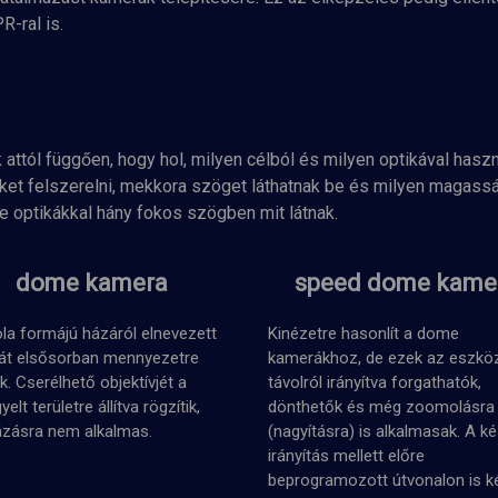
R-ral is.
attól függően, hogy hol, milyen célból és milyen optikával hasz
ket felszerelni, mekkora szöget láthatnak be és milyen magasságb
e optikákkal hány fokos szögben mit látnak.
dome kamera
speed dome kame
la formájú házáról elnevezett
Kinézetre hasonlít a dome
át elsősorban mennyezetre
kamerákhoz, de ezek az eszkö
ik. Cserélhető objektívjét a
távolról irányítva forgathatók,
elt területre állítva rögzítik,
dönthetők és még zoomolásra
ázásra nem alkalmas.
(nagyításra) is alkalmasak. A ké
irányítás mellett előre
beprogramozott útvonalon is k