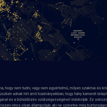
ma, hogy nem tudni, vagy nem egyértelmű, milyen szakmai és kri
szkén adnak hírt arról kiadványaikban, hogy hány kamerát telepí
gával és a bűnüldözés szükségességével indokolják. Ez sokszor
 hiszen nincs olyan állampolgár, aki ne szeretne még biztonságos