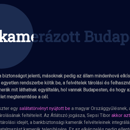
kamerázott Budap
kamerázott Budap
a biztonságot jelenti, másoknak pedig az állam mindenhová elkís
gyetlen rendszerbe kötik be, a felvételek tárolási és felhasználá
rák mit láthatnak egyáltalán, hol vannak Budapesten, és hogy a
let megteremtése a cél.
szter egy
salátatörvényt nyújtott be
a magyar Országgyűlésnek, a
árolásának feltételeit. Az Átlátszó jogásza, Sepsi Tibor
akkor azt
tárolási idejét, a bankbiztonsági kamerák felvételeinek integrá
atalmazást kamerák telepítésére. Ez az elképzelés pedig ellent