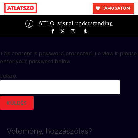
TÁMOGATOM
ATLO
visual understanding
This content is password protected. To view it please
enter your password below:
Jelszó:
Vélemény, hozzászólás?