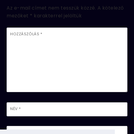
Az e-mail címet nem tesszük közzé.
A kötelező
mezőket
*
karakterrel jelöltük
HOZZÁSZÓLÁS
*
NÉV
*
E-MAIL CÍM
*