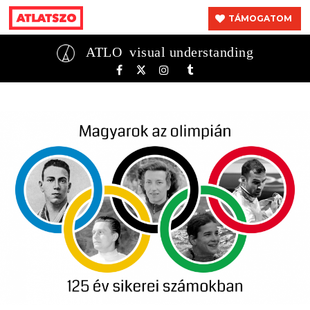
TÁMOGATOM
ATLO
visual understanding