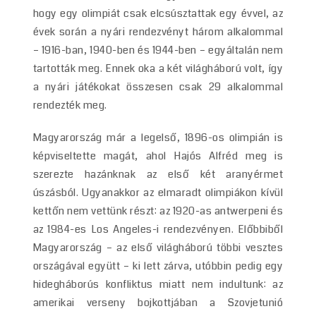
hogy egy olimpiát csak elcsúsztattak egy évvel, az
évek során a nyári rendezvényt három alkalommal
– 1916-ban, 1940-ben és 1944-ben – egyáltalán nem
tartották meg. Ennek oka a két világháború volt, így
a nyári játékokat összesen csak 29 alkalommal
rendezték meg.
Magyarország már a legelső, 1896-os olimpián is
képviseltette magát, ahol Hajós Alfréd meg is
szerezte hazánknak az első két aranyérmet
úszásból. Ugyanakkor az elmaradt olimpiákon kívül
kettőn nem vettünk részt: az 1920-as antwerpeni és
az 1984-es Los Angeles-i rendezvényen. Előbbiből
Magyarország – az első világháború többi vesztes
országával együtt – ki lett zárva, utóbbin pedig egy
hidegháborús konfliktus miatt nem indultunk: az
amerikai verseny bojkottjában a Szovjetunió