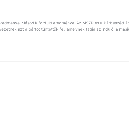
ló eredményei Második forduló eredményei Az MSZP és a Párbeszéd áp
rvezetnek azt a pártot tüntettük fel, amelynek tagja az induló, a más