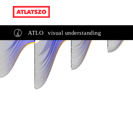
ATLO
visual understanding