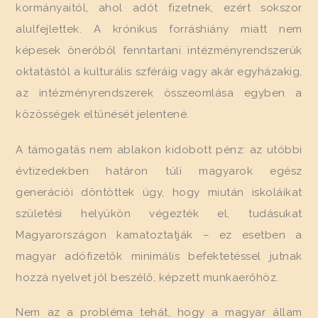
kormányaitól, ahol adót fizetnek, ezért sokszor
alulfejlettek. A krónikus forráshiány miatt nem
képesek önerőből fenntartani intézményrendszerük
oktatástól a kulturális szféráig vagy akár egyházakig,
az intézményrendszerek összeomlása egyben a
közösségek eltűnését jelentené.
A támogatás nem ablakon kidobott pénz: az utóbbi
évtizedekben határon túli magyarok egész
generációi döntöttek úgy, hogy miután iskoláikat
születési helyükön végezték el, tudásukat
Magyarországon kamatoztatják – ez esetben a
magyar adófizetők minimális befektetéssel jutnak
hozzá nyelvet jól beszélő, képzett munkaerőhöz.
Nem az a probléma tehát, hogy a magyar állam