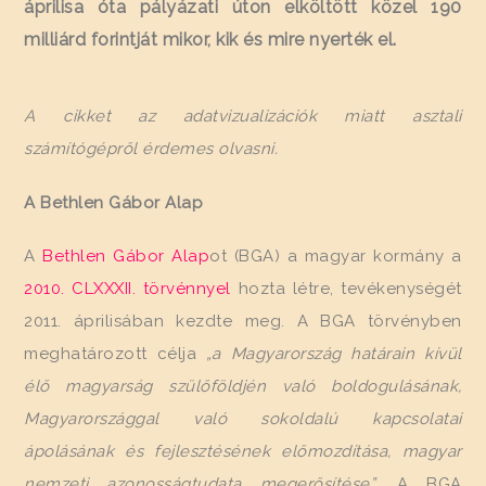
áprilisa óta pályázati úton elköltött közel 190
milliárd forintját mikor, kik és mire nyerték el.
A cikket az adatvizualizációk miatt asztali
számítógépről érdemes olvasni.
A Bethlen Gábor Alap
A
Bethlen Gábor Alap
ot (BGA) a magyar kormány a
2010. CLXXXII. törvénnyel
hozta létre, tevékenységét
2011. áprilisában kezdte meg. A BGA törvényben
meghatározott célja
„a Magyarország határain kívül
élő magyarság szülőföldjén való boldogulásának,
Magyarországgal való sokoldalú kapcsolatai
ápolásának és fejlesztésének előmozdítása, magyar
nemzeti azonosságtudata megerősítése”
. A BGA