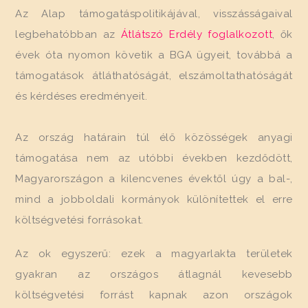
Az Alap támogatáspolitikájával, visszásságaival
legbehatóbban az
Átlátszó Erdély foglalkozott
, ők
évek óta nyomon követik a BGA ügyeit, továbbá a
támogatások átláthatóságát, elszámoltathatóságát
és kérdéses eredményeit.
Az ország határain túl élő közösségek anyagi
támogatása nem az utóbbi években kezdődött,
Magyarországon a kilencvenes évektől úgy a bal-,
mind a jobboldali kormányok különítettek el erre
költségvetési forrásokat.
Az ok egyszerű: ezek a magyarlakta területek
gyakran az országos átlagnál kevesebb
költségvetési forrást kapnak azon országok