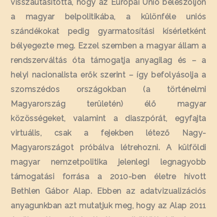
visszautasította, hogy az Európai Unió beleszóljon
a magyar belpolitikába, a különféle uniós
szándékokat pedig gyarmatosítási kísérletként
bélyegezte meg. Ezzel szemben a magyar állam a
rendszerváltás óta támogatja anyagilag és – a
helyi nacionalista erők szerint – így befolyásolja a
szomszédos országokban (a történelmi
Magyarország területén) élő magyar
közösségeket, valamint a diaszpórát, egyfajta
virtuális, csak a fejekben létező Nagy-
Magyarországot próbálva létrehozni. A külföldi
magyar nemzetpolitika jelenlegi legnagyobb
támogatási forrása a 2010-ben életre hívott
Bethlen Gábor Alap. Ebben az adatvizualizációs
anyagunkban azt mutatjuk meg, hogy az Alap 2011