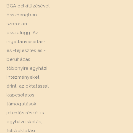
BGA célkitűzésével
összhangban –
szorosan
összefügg. Az
ingatlanvásárlás-
és -fejlesztés és -
beruházás
többnyire egyházi
intézményeket
érint, az oktatással
kapcsolatos
támogatások
jelentős részét is
egyházi iskolák,
felsőoktatási