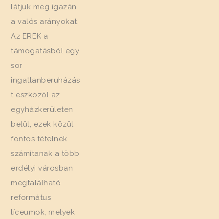
látjuk meg igazán
a valós arányokat.
Az EREK a
támogatásból egy
sor
ingatlanberuházás
t eszközöl az
egyházkerületen
belül, ezek közül
fontos tételnek
számítanak a több
erdélyi városban
megtalálható
református
líceumok, melyek