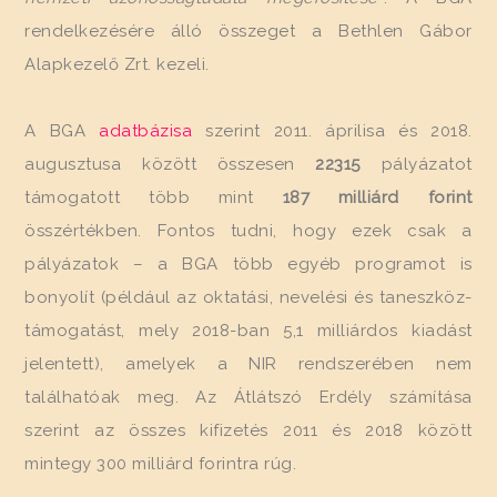
rendelkezésére álló összeget a Bethlen Gábor
Alapkezelő Zrt. kezeli.
A BGA
adatbázisa
szerint 2011. áprilisa és 2018.
augusztusa között összesen
22315
pályázatot
támogatott több mint
187 milliárd forint
összértékben. Fontos tudni, hogy ezek csak a
pályázatok – a BGA több egyéb programot is
bonyolít (például az oktatási, nevelési és taneszköz-
támogatást, mely 2018-ban 5,1 milliárdos kiadást
jelentett), amelyek a NIR rendszerében nem
találhatóak meg. Az Átlátszó Erdély számítása
szerint az összes kifizetés 2011 és 2018 között
mintegy 300 milliárd forintra rúg.