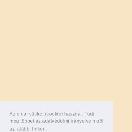
Az oldal sütiket (cookie) használ. Tudj
meg többet az adatvédelmi irányelveinkről
az
alábbi linken.