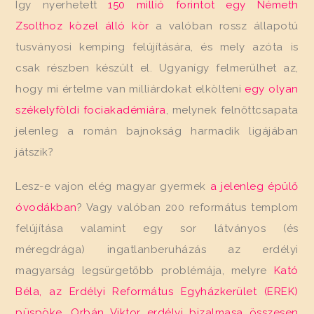
Így nyerhetett
150 millió forintot egy Németh
Zsolthoz közel álló kör
a valóban rossz állapotú
tusványosi kemping felújítására, és mely azóta is
csak részben készült el. Ugyanígy felmerülhet az,
hogy mi értelme van milliárdokat elkölteni
egy olyan
székelyföldi fociakadémiára
, melynek felnőttcsapata
jelenleg a román bajnokság harmadik ligájában
játszik?
Lesz-e vajon elég magyar gyermek
a jelenleg épülő
óvodákban
? Vagy valóban 200 református templom
felújítása valamint egy sor látványos (és
méregdrága) ingatlanberuházás az erdélyi
magyarság legsürgetőbb problémája, melyre
Kató
Béla, az Erdélyi Református Egyházkerület (EREK)
püspöke, Orbán Viktor erdélyi bizalmasa összesen