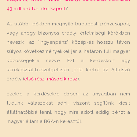
43 milliárd forintot kapott
?
Az utóbbi időkben megnyíló budapesti pénzcsapok,
vagy ahogy bizonyos erdélyi értelmiségi körökben
nevezik: az “ingyenpénz” közép-és hosszú távon
súlyos következményekkel jár a határon túli magyar
közösségekre nézve. Ezt a kérdéskört egy
kerekasztal-beszélgetésen járta körbe az Átlátszó
Erdély (
első rész
,
második rész
).
Ezekre a kérdésekre ebben az anyagban nem
tudunk válaszokat adni, viszont segítünk kicsit
átláthatóbbá tenni, hogy mire adott eddig pénzt a
magyar állam a BGA-n keresztül.