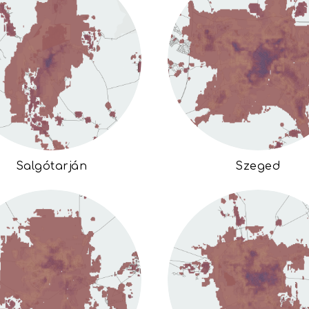
Salgótarján
Szeged