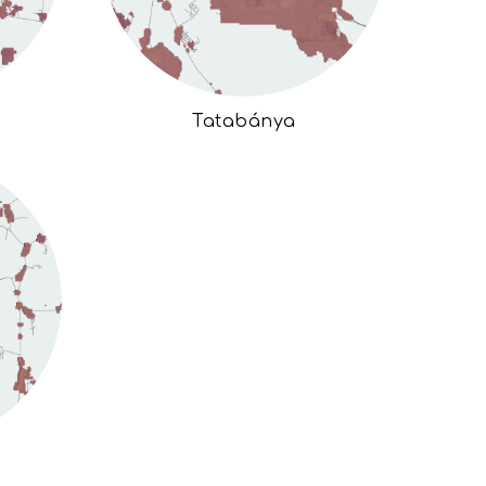
Tatabánya