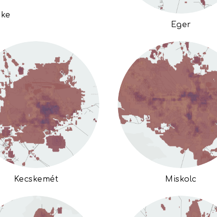
éke
Eger
Kecskemét
Miskolc