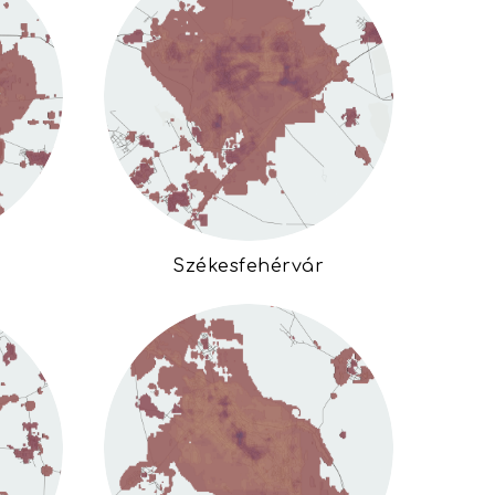
Székesfehérvár