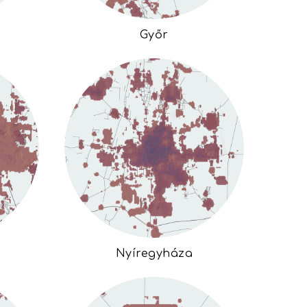
Győr
Nyíregyháza