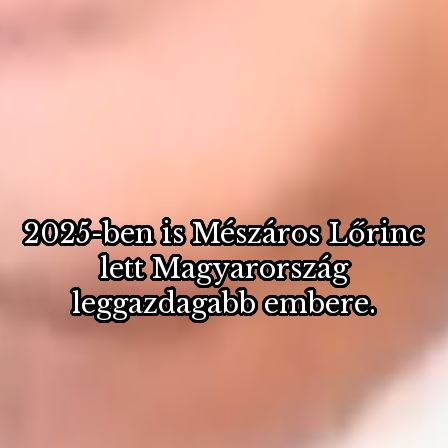
2025-ben is Mészáros Lőrinc
lett Magyarország
leggazdagabb embere.