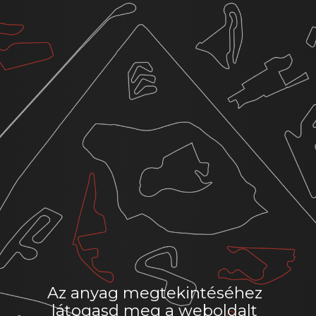
Az anyag megtekintéséhez
látogasd meg a weboldalt