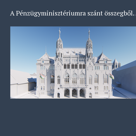
A Pénzügyminisztériumra szánt összegből.
Budavári Pénzügyminisztérium: 54,5 milli
Lánchíd (+ Alagút): 34,5 milliárd