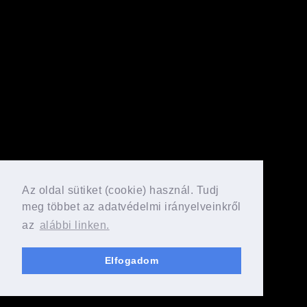
Az oldal sütiket (cookie) használ. Tudj
meg többet az adatvédelmi irányelveinkről
az
alábbi linken.
Elfogadom